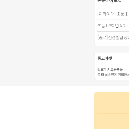
논문참여 모집
[이화여대] 초등 1
초등1-2학년 AD
[종료]신경발달장
중고마켓
필요한 치료용품을
좀 더 실속있게 거래하