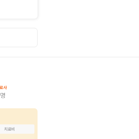
치료사
1
명
치료비