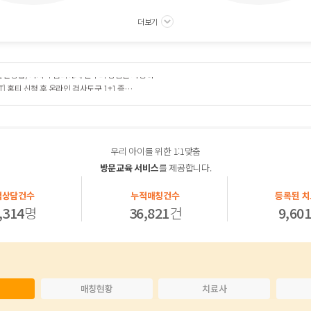
더보기
NT] 홈티 신청 후 온라인 검사도구 1+1 증…
 온누리상품권] 할인율 변경 및 가치톡 홈티 할…
 할인방법] 가치톡 홈티에서 온누리 상품권 사용하…
NT] 홈티 신청 후 온라인 검사도구 1+1 증…
 온누리상품권] 할인율 변경 및 가치톡 홈티 할…
이용안내
치료안내
우리 아이를 위한 1:1맞춤
방문교육 서비스
를 제공합니다.
적상담건수
누적매칭건수
등록된 
,314
명
36,821
건
9,60
매칭현황
치료사