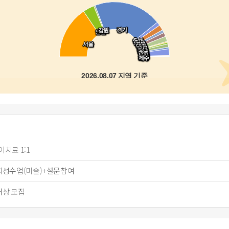
사회성
논문대상 모집참여
경기
경기
강원
강원
치료모집
인천
인천
충북
충북
충남
충남
서울
서울
경북
경북
대전
대전
대구
대구
전북
전북
울산
울산
경남
경남
광주
광주
부산
부산
전남
전남
제주
제주
2026.08.07 지역 기준
치료 1:1
회성수업(미술)+설문참여
대상 모집
온라인 검사 /치료
FAQ