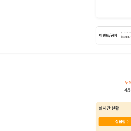
[EVE
[디지털
[홈티
이벤트/공지
[EVE
[디지털
누
45
실시간 현황
상담접수