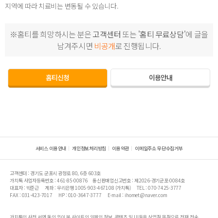
지역에 따라 치료비는 변동될 수 있습니다.
※홈티를 희망하시는 분은
고객센터
또는
'홈티 무료상담'
에 글을
남겨주시면
비공개
로 진행됩니다.
홈티신청
이용안내
서비스 이용안내
개인정보처리방침
이용약관
이메일주소 무단수집거부
고객센터 : 경기도 군포시 광정로 80, 6층 603호
가치톡 사업자등록번호 : 461-85-00876
통신판매업신고번호 : 제2026-경기군포-0084호
대표자 : 박준근
계좌 : 우리은행 1005-903-467108 (가치톡)
TEL : 070-7425-3777
FAX : 031-423-7017
HP : 010-3647-3777
E-mail : ihomet@naver.com
가치톡의 사전 서면 동의 없이 본 사이트의 일체의 정보, 콘텐츠 및 UI등을 상업적 목적으로 전재,전송,