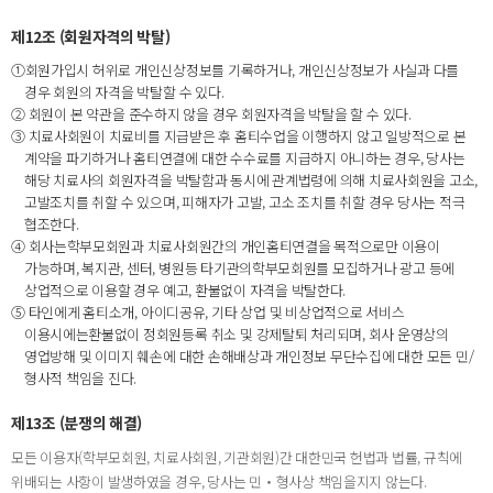
제12조 (회원자격의 박탈)
①회원가입시 허위로 개인신상정보를 기록하거나, 개인신상정보가 사실과 다를
경우 회원의 자격을 박탈할 수 있다.
② 회원이 본 약관을 준수하지 않을 경우 회원자격을 박탈을 할 수 있다.
③ 치료사회원이 치료비를 지급받은 후 홈티수업을 이행하지 않고 일방적으로 본
계약을 파기하거나 홈티연결에 대한 수수료를 지급하지 아니하는 경우, 당사는
해당 치료사의 회원자격을 박탈함과 동시에 관계법령에 의해 치료사회원을 고소,
고발조치를 취할 수 있으며, 피해자가 고발, 고소 조치를 취할 경우 당사는 적극
협조한다.
④ 회사는학부모회원과 치료사회원간의 개인홈티연결을 목적으로만 이용이
가능하며, 복지관, 센터, 병원등 타기관의학부모회원를 모집하거나 광고 등에
상업적으로 이용할 경우 예고, 환불없이 자격을 박탈한다.
⑤ 타인에게 홈티소개, 아이디공유, 기타 상업 및 비상업적으로 서비스
이용시에는환불없이 정회원등록 취소 및 강제탈퇴 처리되며, 회사 운영상의
영업방해 및 이미지 훼손에 대한 손해배상과 개인정보 무단수집에 대한 모든 민/
형사적 책임을 진다.
제13조 (분쟁의 해결)
모든 이용자(학부모회원, 치료사회원, 기관회원)간 대한민국 헌법과 법률, 규칙에
위배되는 사항이 발생하였을 경우, 당사는 민‧형사상 책임을지지 않는다.