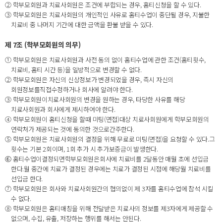
② 학부모회원과 치료사회원은 조건에 부합되는 경우, 홈티신청을 할 수 있다.
③ 학부모회원은 치료사회원의 개인적인 사유로 홈티수업이 중단될 경우, 지불한
치료비 중 나머지 기간에 대한 금액을 환불 받을 수 있다.
제 7조 (학부모회원의 의무)
① 학부모회원은 치료사회원과 사전 동의 없이 홈티수업에 관한 조건(홈티횟수,
치료비, 홈티 시간 등)을 일방적으로 변경할 수 없다.
② 학부모회원은 자신의 신상정보가 변경되었을 경우, 즉시 자신의
회원정보를직접수정하거나 회사에 알려야 한다.
③ 학부모회원이치료사회원의 변경을 원하는 경우, 타당한 사유를 해당
치료사회원과 회사에게 제시하여야 한다.
④ 학부모회원이 홈티신청을 할때 미팅(면접)대상 치료사회원에게 학부모회원의
연락처가 제공되는 것에 동의한 것으로간주한다.
⑤ 학부모회원은 치료사회원의 결정을 위해 무료로 미팅(면접)을 요청할 수 있다.그
횟수는 기본 2회이며, 1회 추가 시 추가보증금이 발생한다.
⑥ 홈티수업이결정되면학부모회원은회사에 치료비를 2달동안 매월 초에 선입금
한다.월 중간에 치료가 결정된 경우에는 치료가 결정된 시점에 해당월 치료비를
선입금 한다.
⑦ 학부모회원은 회사와 치료사회원간의 협의없이 제 3자를 홈티수업에 참석 시킬
수 없다.
⑧ 학부모회원은 홈티매칭을 위해 전달받은 치료사의 정보를 제3자에게 제공할 수
없으며, 수집, 유출, 저장하는 행위를 해서는 안된다.