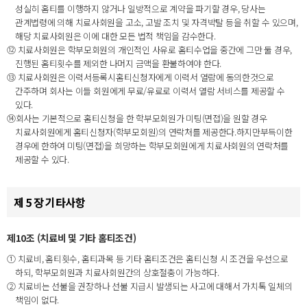
성실히 홈티를 이행하지 않거나 일방적으로 계약을 파기할 경우, 당사는
관계법령에 의해 치료사회원을 고소, 고발 조치 및 자격박탈 등을 취할 수 있으며,
해당 치료사회원은 이에 대한 모든 법적 책임을 감수한다.
⑫ 치료사회원은 학부모회원의 개인적인 사유로 홈티수업을 중간에 그만 둘 경우,
진행된 홈티횟수를 제외한 나머지 금액을 환불하여야 한다.
⑬ 치료사회원은 이력서등록시홈티신청자에게 이력서 열람에 동의한것으로
간주하며 회사는 이들 회원에게 무료/유료로 이력서 열람 서비스를 제공할 수
있다.
⑭회사는 기본적으로 홈티신청을 한 학부모회원가 미팅(면접)을 원할 경우
치료사회원에게 홈티신청자(학부모회원)의 연락처를 제공한다.하지만부득이한
경우에 한하여 미팅(면접)을 희망하는 학부모회원에게 치료사회원의 연락처를
제공할 수 있다.
제 5 장 기타사항
제10조 (치료비 및 기타 홈티조건)
① 치료비, 홈티횟수, 홈티과목 등 기타 홈티조건은 홈티신청 시 조건을 우선으로
하되, 학부모회원과 치료사회원간의 상호절충이 가능하다.
② 치료비는 선불을 권장하나 선불 지급시 발생되는 사고에 대해서 가치톡 일체의
책임이 없다.