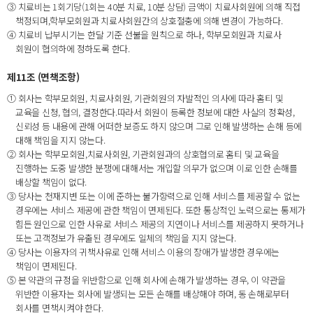
③ 치료비는 1회기당(1회는 40분 치료, 10분 상담) 금액이 치료사회원에 의해 직접
책정되며,학부모회원과 치료사회원간의 상호절충에 의해 변경이 가능하다.
④ 치료비 납부시기는 한달 기준 선불을 원칙으로 하나, 학부모회원과 치료사
회원이 협의하에 정하도록 한다.
제11조 (면책조항)
① 회사는 학부모회원, 치료사회원, 기관회원의 자발적인 의사에 따라 홈티 및
교육을 신청, 협의, 결정한다.따라서 회원이 등록한 정보에 대한 사실의 정확성,
신뢰성 등 내용에 관해 어떠한 보증도 하지 않으며 그로 인해 발생하는 손해 등에
대해 책임을 지지 않는다.
② 회사는 학부모회원,치료사회원, 기관회원과의 상호협의로 홈티 및 교육을
진행하는 도중 발생한 분쟁에 대해서는 개입할 의무가 없으며 이로 인한 손해를
배상할 책임이 없다.
③ 당사는 천재지변 또는 이에 준하는 불가항력으로 인해 서비스를 제공할 수 없는
경우에는 서비스 제공에 관한 책임이 면제된다. 또한 통상적인 노력으로는 통제가
힘든 원인으로 인한 사유로 서비스 제공의 지연이나 서비스를 제공하지 못하거나
또는 고객정보가 유출된 경우에도 일체의 책임을 지지 않는다.
④ 당사는 이용자의 귀책사유로 인해 서비스 이용의 장애가 발생한 경우에는
책임이 면제된다.
⑤ 본 약관의 규정을 위반함으로 인해 회사에 손해가 발생하는 경우, 이 약관을
위반한 이용자는 회사에 발생되는 모든 손해를 배상해야 하며, 동 손해로부터
회사를 면책시켜야 한다.