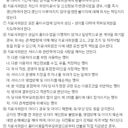
중 나머지 기간에 대한 금액을 학부모회원에게 환불하여야 한다.
⑥ 치료사회원은 자신의 희망치료비 및 신상정보가 변경되었을 경우, 이를 즉시
갱신하여야 한다.갱신이 이루어지지 않아 발생한 불이익에 대해 회사는 책임지지
않는다.
⑦ 치료사회원은 모든 홈티수업에 있어서 성심‧성의를 다하여 학부모회원을
지도하여야 한다.
⑧ 치료사회원이 성실히 홈티수업을 이행하지 않거나 일방적으로 본 계약을 파기할
경우, 회사는 관계법령에 의해 해당 치료사회원를 고소, 고발 조치 및 자격박탈
등을 취할 수 있으며, 치료사회원은 이에 대한 모든 법적 책임을 감수한다.
⑨ 치료사회원은 서비스와 관련하여 다음 사항을 해서는 안된다.
가. 다른 이용자의 ID를 부정 사용하는 행위
나. 다른 이용자의 개인정보를 수집, 유출, 저장하는 행위
다. 회사 직원, 운영자 등을 포함한 타인을 사칭하는 행위
라. 서비스의 운영에 지장을 주거나 줄 우려가 있는 일체의 행위
마. 서비스의 영업방해 및 이미지를 훼손하는 행위
바. 본 약관을 포함하여 기타 당사가 정한 규정 또는 이용조건을 위반하는 행위
사. 범죄와 결부된다고 객관적으로 판단되는 행위
아. 당사와 학부모회원과의 협의 없이 제 3자를 홈티에 대리 참석시키는 행위
자. 기타 관계법령에 위배되는 행위
⑩ 치료사회원의 아이디 공유 및 아이디 재판매, 유/무상 양도 등을 금지한다.
금지된 행위를 한 회원은 당사의 개인정보 불법유출, 영업방해 및 이미지 훼손에
대한 손해배상을 해야 하며, 아이디는 사전통보 없이 강제로 자격 박탈 처리된다.
⑪ 치료사회원이 홈티비용을학부모회원으로부터 선불로 직접 지급받은 경우,