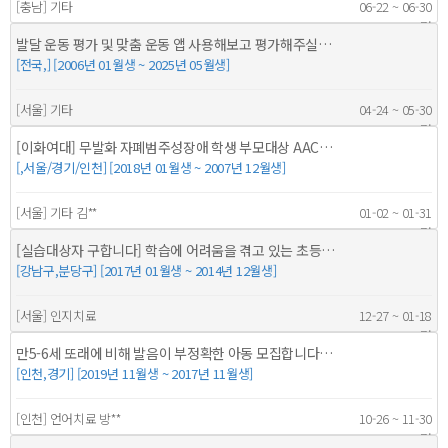
[충남] 기타
06-22 ~ 06-30
5명
발달 운동 평가 및 맞춤 운동 앱 사용해보고 평가해주실…
[전국,] [2006년 01월생 ~ 2025년 05월생]
[서울] 기타
04-24 ~ 05-30
100명
[이화여대] 무발화 자폐범주성장애 학생 부모대상 AAC…
[,서울/경기/인천] [2018년 01월생 ~ 2007년 12월생]
[서울] 기타 김**
01-02 ~ 01-31
3명
[실습대상자 구합니다] 학습에 어려움을 겪고 있는 초등…
[강남구,분당구] [2017년 01월생 ~ 2014년 12월생]
[서울] 인지치료
12-27 ~ 01-18
1명
만5-6세 또래에 비해 발음이 부정확한 아동 모집합니다…
[인천,경기] [2019년 11월생 ~ 2017년 11월생]
[인천] 언어치료 방**
10-26 ~ 11-30
20명