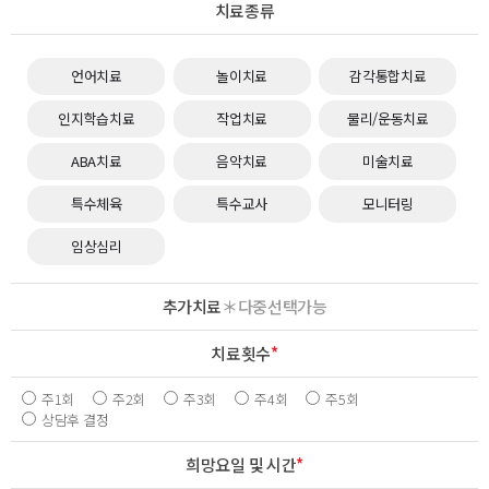
치료종류
언어치료
놀이치료
감각통합치료
인지학습치료
작업치료
물리/운동치료
ABA치료
음악치료
미술치료
특수체육
특수교사
모니터링
임상심리
추가치료
＊다중선택가능
치료횟수
*
주1회
주2회
주3회
주4회
주5회
상담후 결정
희망요일 및 시간
*