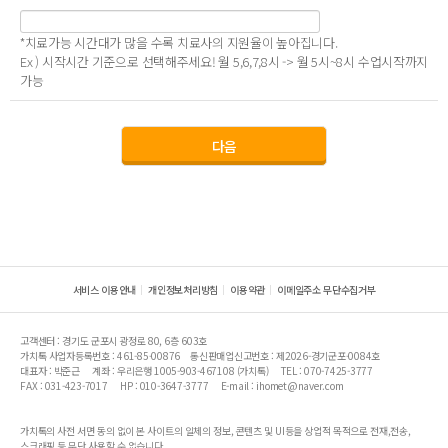
*치료가능 시간대가 많을 수록 치료사의 지원율이 높아집니다.
Ex ) 시작시간 기준으로 선택해주세요! 월 5,6,7,8시 -> 월 5시~8시 수업시작까지
가능
서비스 이용안내
개인정보처리방침
이용약관
이메일주소 무단수집거부
고객센터 : 경기도 군포시 광정로 80, 6층 603호
가치톡 사업자등록번호 : 461-85-00876
통신판매업신고번호 : 제2026-경기군포-0084호
대표자 : 박준근
계좌 : 우리은행 1005-903-467108 (가치톡)
TEL : 070-7425-3777
FAX : 031-423-7017
HP : 010-3647-3777
E-mail : ihomet@naver.com
가치톡의 사전 서면 동의 없이 본 사이트의 일체의 정보, 콘텐츠 및 UI등을 상업적 목적으로 전재,전송,
스크래핑 등 무단 사용할 수 없습니다