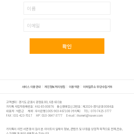
확인
서비스 이용안내
개인정보처리방침
이용약관
이메일주소 무단수집거부
고객센터 : 경기도 군포시 광정로 80, 6층 603호
가치톡 사업자등록번호 : 461-85-00876
통신판매업신고번호 : 제2026-경기군포-0084호
대표자 : 박준근
계좌 : 우리은행 1005-903-467108 (가치톡)
TEL : 070-7425-3777
FAX : 031-423-7017
HP : 010-3647-3777
E-mail : ihomet@naver.com
가치톡의 사전 서면 동의 없이 본 사이트의 일체의 정보, 콘텐츠 및 UI등을 상업적 목적으로 전재,전송,
스크래핑 등 무단 사용할 수 없습니다