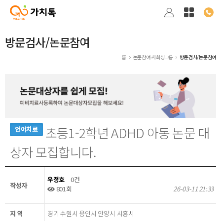
방문검사/논문참여
홈
논문참여·사회성그룹
방문검사/논문참여
초등1-2학년 ADHD 아동 논문 대
언어치료
상자 모집합니다.
우정호
0건
작성자
801회
26-03-11 21:33
지 역
경기 수원시 용인시 안양시 시흥시