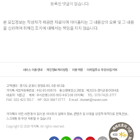
등록된 댓글이 없습니다.
본 모집정보는 작성자가 제공한 자료이며 아이홈티는 그 내용상의 오류 및 그 내용
을 신뢰하여 취해진 조치에 대해서는 책임을 지지 않습니다.
서비스 이용안내
개인정보처리방침
이용약관
이메일주소 무단수집거부
고객센터 : 경기도 군포시 광정로 80, 6층 603호
가치톡 사업자등록번호 : 461-85-00876
통신판매업신고번호 : 제2026-경기군포-0084호
대표자 : 박준근
계좌 : 우리은행 1005-903-467108 (가치톡)
TEL : 070-7425-3777
FAX : 031-423-7017
HP : 010-3647-3777
E-mail : ihomet@naver.com
가치톡의 사전 서면 동의 없이 본 사이트의 일체의 정보, 콘텐츠 및 UI등을 상업적 목적으로 전재,전송,
스크래핑 등 무단 사용할 수 없습니다
Copyright ⓒ 2018 가치톡. All rights reserved.