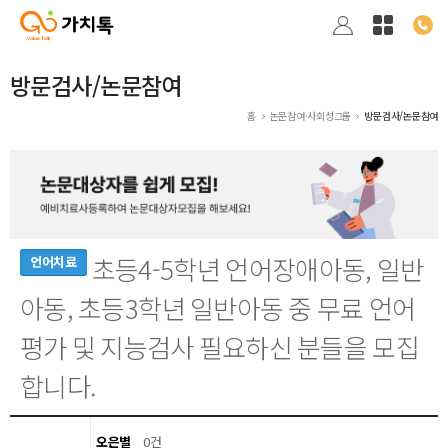
방문검사/논문참여
홈
논문참여·사회성그룹
방문검사/논문참여
초등4-5학년 언어장애아동, 일반
언어치료
아동, 초등3학년 일반아동 중 무료 언어
평가 및 지능검사 필요하신 분들을 모집
합니다.
오은별
0건