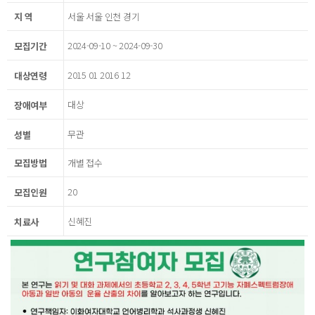
지 역
서울 서울 인천 경기
2024-09-10 ~ 2024-09-30
모집기간
2015 01 2016 12
대상연령
대상
장애여부
무관
성별
모집방법
개별 접수
20
모집인원
신혜진
치료사