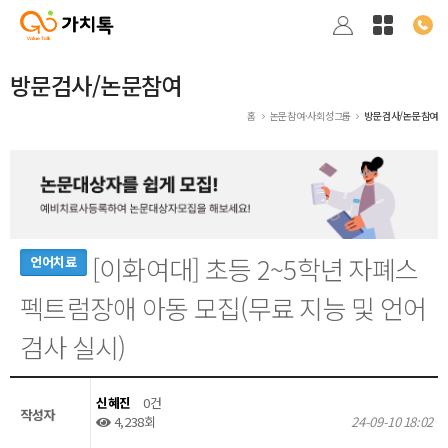
방문검사/논문참여
홈
논문참여·사회성그룹
방문검사/논문참여
[이화여대] 초등 2~5학년 자폐스
언어치료
펙트럼장애 아동 모집(무료 지능 및 언어
검사 실시)
신혜진
0건
작성자
4,238회
24-09-10 18:02