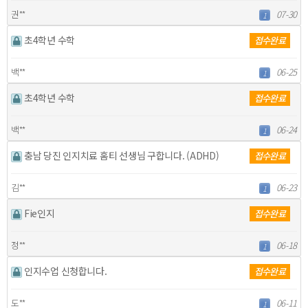
권**
07-30
1
초4학년 수학
접수완료
백**
06-25
1
초4학년 수학
접수완료
백**
06-24
1
충남 당진 인지치료 홈티 선생님 구합니다. (ADHD)
접수완료
김**
06-23
1
Fie인지
접수완료
정**
06-18
1
인지수업 신청합니다.
접수완료
도**
06-11
1