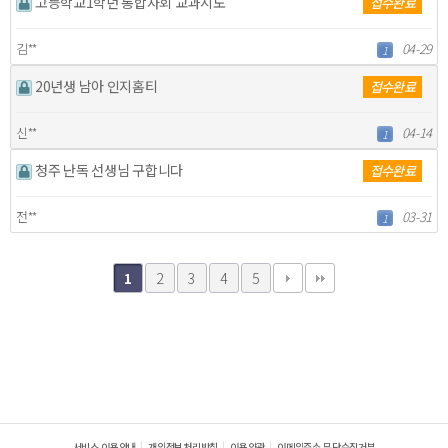
고등학교1학년 통합사회 교과지도
접수완료
김**
04-29
1
20년생 남아 인지홈티
접수완료
신**
04-14
1
청주 난독 선생님 구합니다
접수완료
전**
03-31
1
2
3
4
5
1
서비스 이용안내
개인정보처리방침
이용약관
이메일주소 무단수집거부