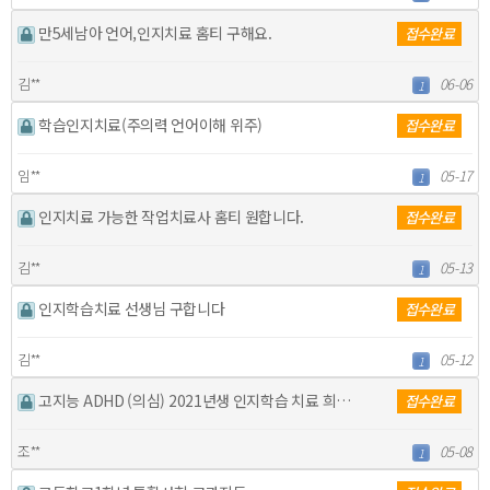
만5세남아 언어,인지치료 홈티 구해요.
접수완료
김**
06-06
1
학습인지치료(주의력 언어이해 위주)
접수완료
임**
05-17
1
인지치료 가능한 작업치료사 홈티 원합니다.
접수완료
김**
05-13
1
인지학습치료 선생님 구합니다
접수완료
김**
05-12
1
고지능 ADHD (의심) 2021년생 인지학습 치료 희…
접수완료
조**
05-08
1