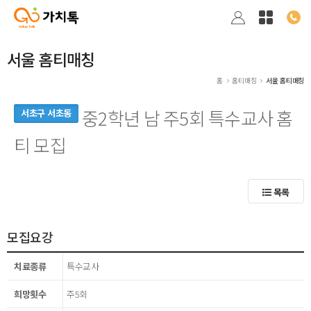
서울 홈티매칭
홈
홈티매칭
서울 홈티매칭
중2학년 남 주5회 특수교사 홈
서초구 서초동
티 모집
목록
모집요강
치료종류
특수교사
희망횟수
주5회