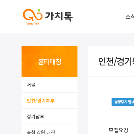
소
인천/경기
홈티매칭
서울
인천/경기북부
남양주시 별
경기남부
모집요강
충청,강원,대전