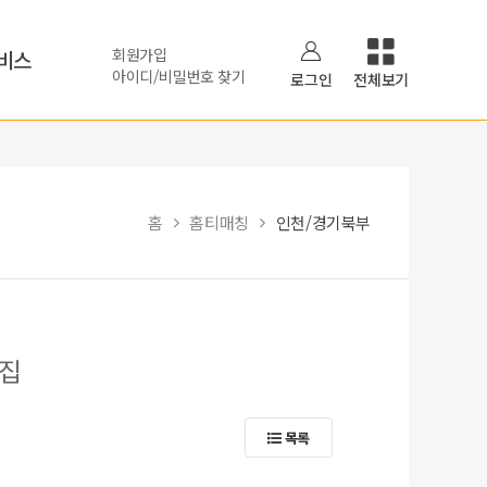
회원가입
비스
아이디/비밀번호 찾기
로그인
전체보기
홈
홈티매칭
인천/경기북부
모집
목록