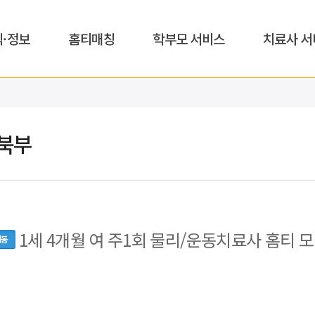
식·정보
홈티매칭
학부모 서비스
치료사 서
북부
1세 4개월 여 주1회 물리/운동치료사 홈티 
내동