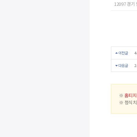
12097 경기
이전글
4
다음글
2
※
홈티지
※ 정식치