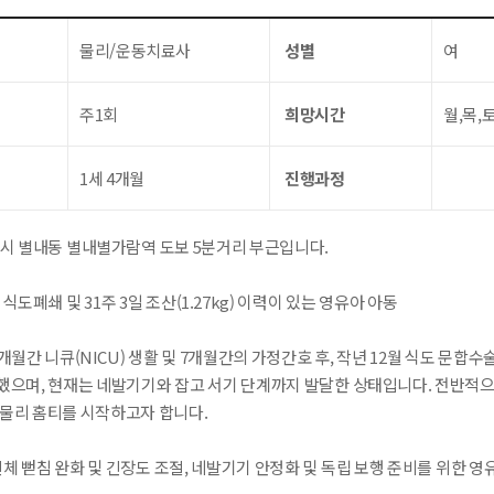
물리/운동치료사
성별
여
주1회
희망시간
월,목,토
1세 4개월
진행과정
주시 별내동 별내별가람역 도보 5분거리 부근입니다.
 식도폐쇄 및 31주 3일 조산(1.27kg) 이력이 있는 영유아 아동
3개월간 니큐(NICU) 생활 및 7개월간의 가정간호 후, 작년 12월 식도 문합
했으며, 현재는 네발기기와 잡고 서기 단계까지 발달한 상태입니다. 전반적으
 물리 홈티를 시작하고자 합니다.
신체 뻗침 완화 및 긴장도 조절, 네발기기 안정화 및 독립 보행 준비를 위한 