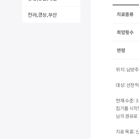
전라,경상,부산
치료종류
희망횟수
연령
위치: 남양
대상: 선천적
현재 수준: 
집기를 시작
님의 권유로
치료 목표: 