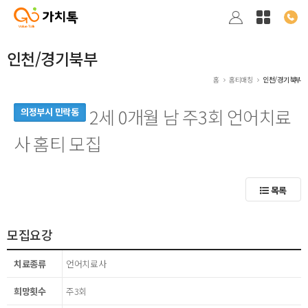
인천/경기북부
홈
홈티매칭
인천/경기북부
2세 0개월 남 주3회 언어치료
의정부시 민락동
사 홈티 모집
목록
모집요강
치료종류
언어치료사
희망횟수
주3회