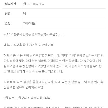
희망시간
월~일 - 10시~6시
성별
남
연령
2세 0개월
위치: 의정부시 민락동 민락초등학교 부근입니다.
대상: 가정보육 중인 24개월 영유아 아동
현재 수준: 수용 언어 능력은 양호한 편입니다. '엄마', '아빠' 등의 말소리는 내지만
아직 상황에 맞는 의미 있는 발화로 연결되지는 않는 상태입니다. 낯가림이 매우
심해 기존에 수업 진행이 어려웠던 이력이 있으므로, 아동과 라포 형성을 부드럽
고 인내심 있게 해주실 수 있는 분을 희망합니다.
치료 목표: 라포 형성을 통한 외부인 적응, 의미 있는 첫 낱말 유도 및 표현 언어 촉
진을 위한 영유아 언어치료 수업
9월 혹은 10월부터 진행 희망하십니다.