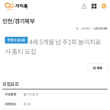
인천/경기북부
홈
홈티매칭
인천/경기북부
4세 5개월 남 주1회 놀이치료
인천시 송도동
사 홈티 모집
목록
모집요강
치료종류
놀이치료사
희망횟수
주1회