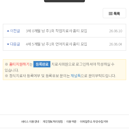
목록
이전글
3세 0개월 남 주1회 작업치료사 홈티 모집
26.06.10
다음글
4세 5개월 남 주1회 언어치료사 홈티 모집
26.06.04
※
홈티지원하기
는
등록완료
치료사회원으로 로그인하셔야 작성하실 수
있습니다.
※ 정식치료사 등록여부 및 등록유보 문의는
채널톡
으로 문의부탁드립니다.
서비스 이용안내
개인정보처리방침
이용약관
이메일주소 무단수집거부