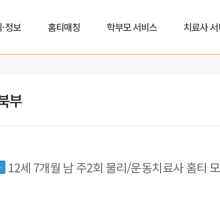
식·정보
홈티매칭
학부모 서비스
치료사 서
북부
12세 7개월 남 주2회 물리/운동치료사 홈티 
동