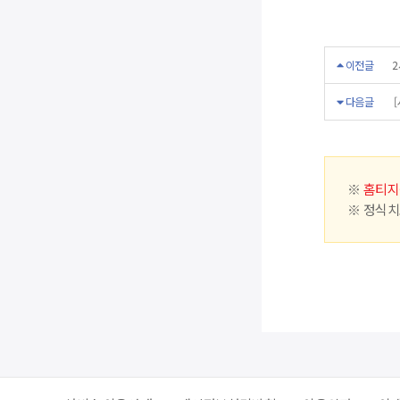
이전글
2
다음글
[
※
홈티지
※ 정식치