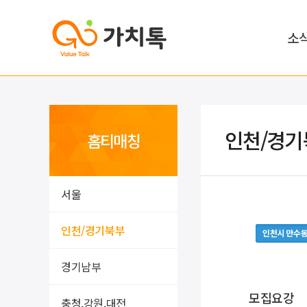
소
인천/경기
홈티매칭
서울
인천/경기북부
인천시 만수
경기남부
모집요강
충청,강원,대전