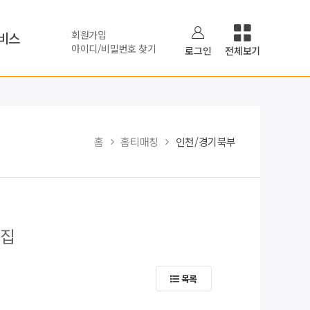
회원가입
비스
아이디/비밀번호 찾기
로그인
전체보기
홈
홈티매칭
인천/경기북부
모집
목록