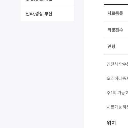
전라,경상,부산
치료종류
희망횟수
연령
인천시 만수
오리하라증후
주1회 가능
치료가능하신
위치