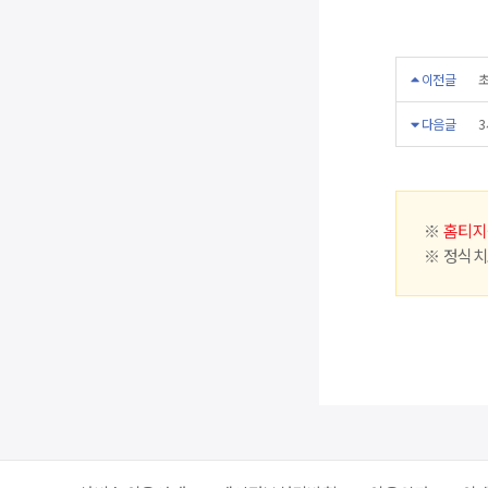
이전글
초
다음글
3
※
홈티지
※ 정식치