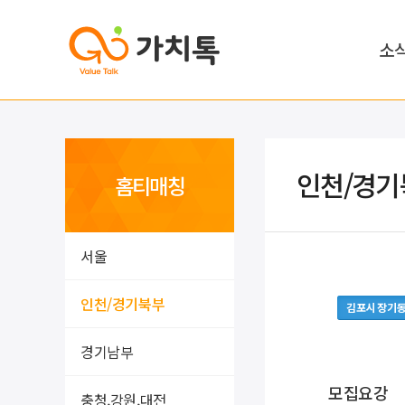
소
인천/경기
홈티매칭
서울
인천/경기북부
김포시 장기
경기남부
모집요강
충청,강원,대전