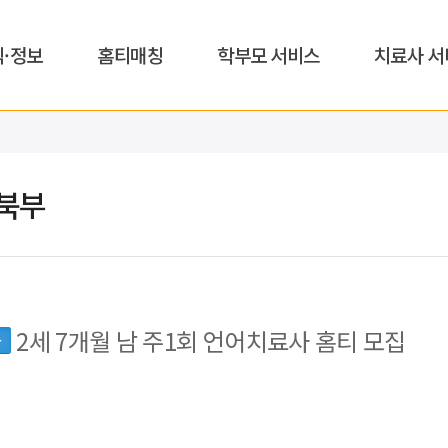
식·정보
홈티매칭
학부모 서비스
치료사 서
북부
2세 7개월 남 주1회 언어치료사 홈티 모집
동