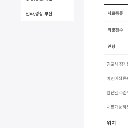
전라,경상,부산
치료종류
희망횟수
연령
김포시 장기
어린이집 등
한낱말 수준
치료가능하신
위치