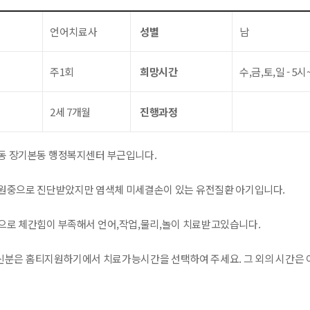
언어치료사
성별
남
주1회
희망시간
수,금,토,일 - 5시
2세 7개월
진행과정
동 장기본동 행정복지센터 부근입니다.
원중으로 진단받았지만 염색체 미세결손이 있는 유전질환 아기입니다.
으로 체간힘이 부족해서 언어,작업,물리,놀이 치료받고있습니다.
분은 홈티지원하기에서 치료가능시간을 선택하여 주세요. 그 외의 시간은 