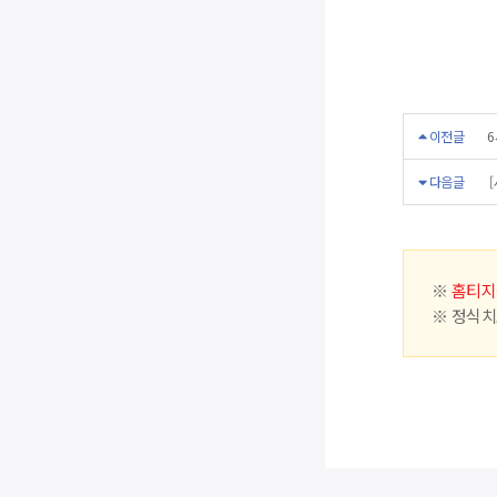
이전글
6
다음글
[
※
홈티지
※ 정식치