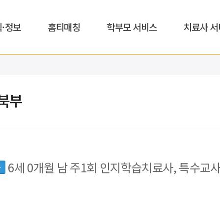
식·정보
홈티매칭
학부모 서비스
치료사 서
북부
6세 0개월 남 주1회 인지학습치료사, 특수교사
동