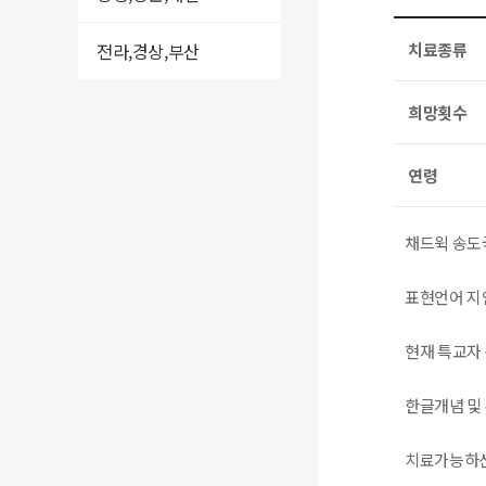
전라,경상,부산
치료종류
희망횟수
연령
채드윅 송도
표현언어 지
현재 특교자
한글개념 및
치료가능하신