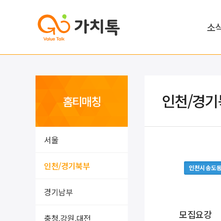
소
인천/경기
홈티매칭
서울
인천/경기북부
인천시 송도
경기남부
모집요강
충청,강원,대전