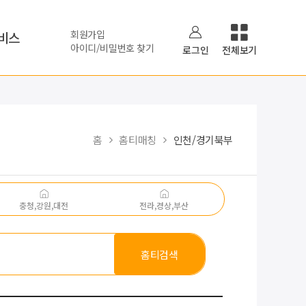
회원가입
비스
아이디/비밀번호 찾기
로그인
전체보기
홈
홈티매칭
인천/경기북부
충청,강원,대전
전라,경상,부산