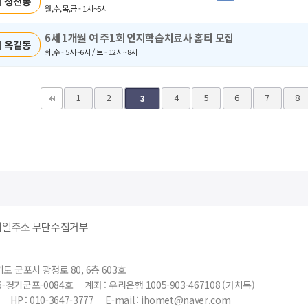
 청전동
월,수,목,금 - 1시~5시
6세 1개월 여 주1회 인지학습치료사 홈티 모집
 옥길동
화,수 - 5시~6시 / 토 - 12시~8시
다음
맨끝
1
2
4
5
6
7
8
3
메일주소 무단수집거부
도 군포시 광정로 80, 6층 603호
6-경기군포-0084호
계좌 : 우리은행 1005-903-467108 (가치톡)
HP : 010-3647-3777
E-mail : ihomet@naver.com