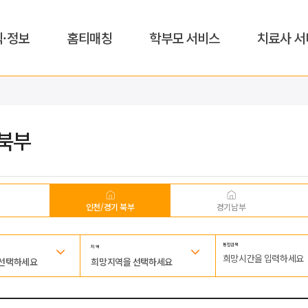
식·정보
홈티매칭
학부모 서비스
치료사 서
북부
인천/경기 북부
경기남부
통합검색
지 역
 선택하세요
희망지역을 선택하세요