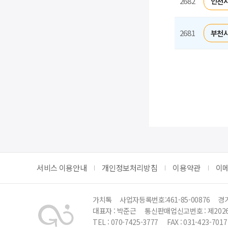
2682
인천시
2681
부천시
처음
서비스 이용안내
개인정보처리방침
이용약관
이
가치톡
사업자등록번호:461-85-00876
경기
대표자 : 박준근
통신판매업신고번호 : 제202
TEL : 070-7425-3777
FAX : 031-423-7017