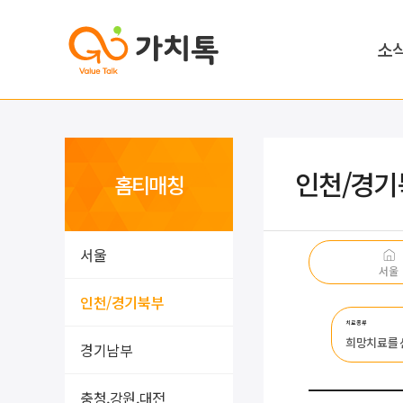
소
인천/경기
홈티매칭
서울
서울
인천/경기북부
치료종류
희망치료를
경기남부
충청,강원,대전