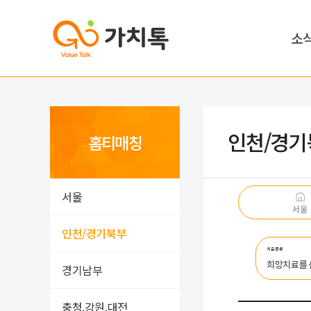
소
인천/경기
홈티매칭
서울
서울
인천/경기북부
치료종류
희망치료를
경기남부
충청,강원,대전