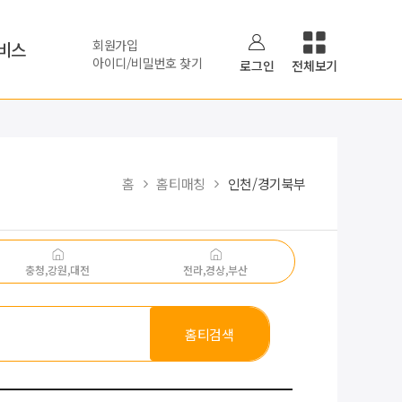
회원가입
비스
아이디/비밀번호 찾기
로그인
전체보기
홈
홈티매칭
인천/경기북부
충청,강원,대전
전라,경상,부산