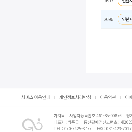
2697
인천시
2696
인천시
처음
서비스 이용안내
개인정보처리방침
이용약관
이
가치톡
사업자등록번호:461-85-00876
경기
대표자 : 박준근
통신판매업신고번호 : 제202
TEL : 070-7425-3777
FAX : 031-423-7017