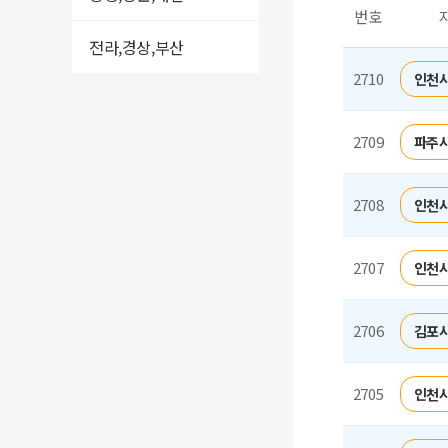
번호
전라,경상,부산
2710
인천시
2709
파주시
2708
인천시
2707
인천시
2706
김포시
2705
인천시