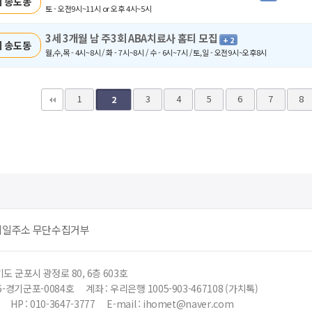
 송도동
토 - 오전9시~11시 or 오후 4시~5시
3세 3개월 남 주3회 ABA치료사 홈티 모집
+ 2
 송도동
월,수,목 - 4시~8시 / 화 - 7시~8시 / 수 - 6시~7시 / 토,일 - 오전9시~오후8시
다음
맨끝
1
3
4
5
6
7
8
2
메일주소 무단수집거부
도 군포시 광정로 80, 6층 603호
6-경기군포-0084호
계좌 : 우리은행 1005-903-467108 (가치톡)
HP : 010-3647-3777
E-mail : ihomet@naver.com