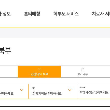
식·정보
홈티매칭
학부모 서비스
치료사 서
북부
인천/경기 북부
경기남부
통합검색
지 역
 선택하세요
희망지역을 선택하세요