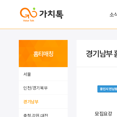
소
경기남부 
홈티매칭
서울
인천/경기북부
용인시 언남
경기남부
모집요강
충청,강원,대전