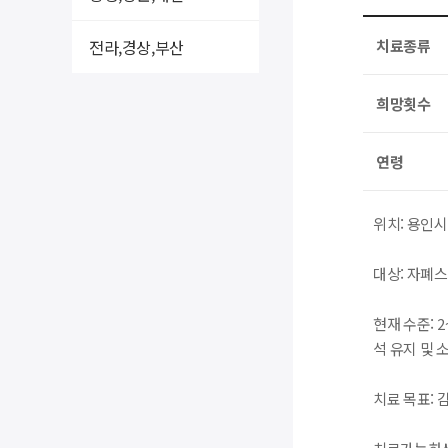
전라,경상,부산
치료종류
희망횟수
연령
위치: 용인
대상: 자폐스
현재 수준: 
석 유지 및 
치료 목표: 