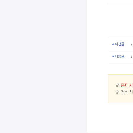
이전글
2
다음글
3
※
홈티지
※ 정식치