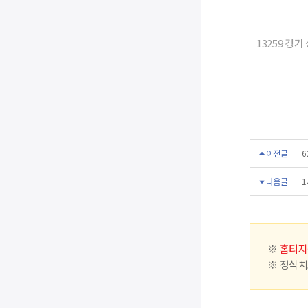
13259 경
이전글
6
다음글
1
※
홈티지
※ 정식치