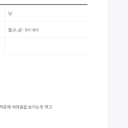
남
월,수,금 - 5시~8시
 적응에 어려움을 보이는듯 하고