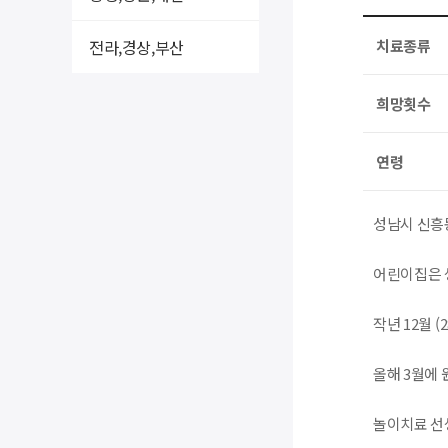
전라,경상,부산
치료종류
희망횟수
연령
성남시 신흥
어린이집은 
작년 12월 
올해 3월에
놀이치료 선