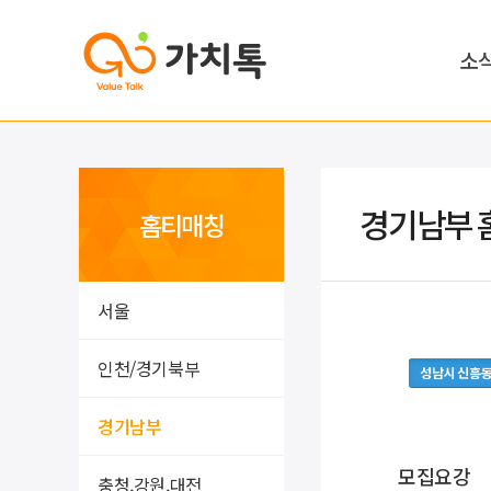
소
경기남부 
홈티매칭
서울
인천/경기북부
성남시 신흥
경기남부
모집요강
충청,강원,대전