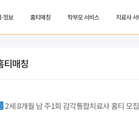
식·정보
홈티매칭
학부모 서비스
치료사 서
홈티매칭
2세 8개월 남 주1회 감각통합치료사 홈티 모
동