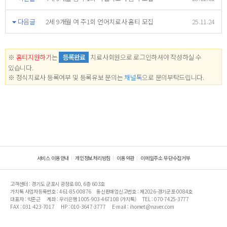
다음글
2세 9개월 여 주1회 언어치료사 홈티 모집
25.11.24
※
홈티지원하기
는
등록완료
치료사회원으로 로그인하셔야 작성하실 수
있습니다.
※ 정식치료사 등록여부 및 등록유보 문의는
채널톡
으로 문의부탁드립니다.
서비스 이용안내
개인정보처리방침
이용약관
이메일주소 무단수집거부
고객센터 : 경기도 군포시 광정로 80, 6층 603호
가치톡 사업자등록번호 : 461-85-00876
통신판매업신고번호 : 제2026-경기군포-0084호
대표자 : 박준근
계좌 : 우리은행 1005-903-467108 (가치톡)
TEL : 070-7425-3777
FAX : 031-423-7017
HP : 010-3647-3777
E-mail : ihomet@naver.com