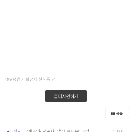
18503 경기 화성시 산척동 741
홈티지원하기
목록
이전글
4세 9개월 남 주1회 작업치료사 홈티 모집
25.12.01