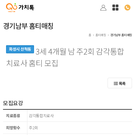
경기남부 홈티매칭
홈
홈티매칭
경기남부 홈티매칭
3세 4개월 남 주2회 감각통합
화성시 산척동
치료사 홈티 모집
목록
모집요강
치료종류
감각통합치료사
희망횟수
주2회