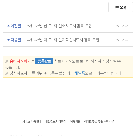
목록
이전글
5세 7개월 남 주1회 언어치료사 홈티 모집
25.12.03
다음글
4세 0개월 여 주1회 인지학습치료사 홈티 모집
25.12.02
※
홈티지원하기
는
등록완료
치료사회원으로 로그인하셔야 작성하실 수
있습니다.
※ 정식치료사 등록여부 및 등록유보 문의는
채널톡
으로 문의부탁드립니다.
서비스 이용안내
개인정보처리방침
이용약관
이메일주소 무단수집거부