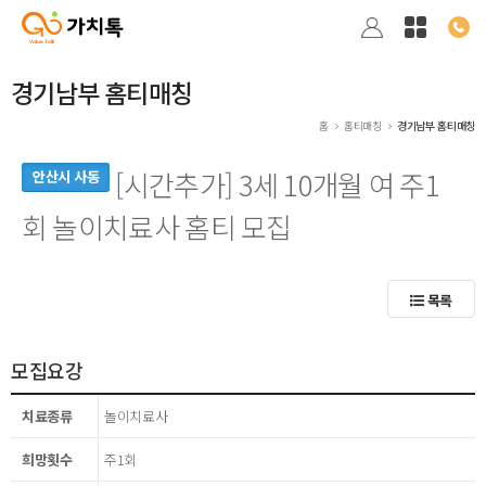
경기남부 홈티매칭
홈
홈티매칭
경기남부 홈티매칭
[시간추가] 3세 10개월 여 주1
안산시 사동
회 놀이치료사 홈티 모집
목록
모집요강
치료종류
놀이치료사
희망횟수
주1회