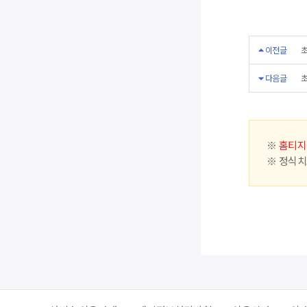
이전글
초
다음글
초
※
홈티지
※ 정식치