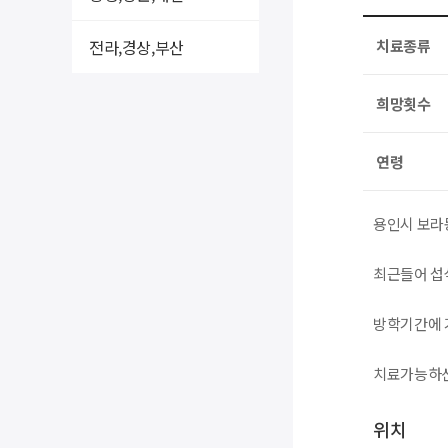
전라,경상,부산
치료종류
희망횟수
연령
용인시 보라
최근들어 섭
방학기간에 
치료가능하신
위치