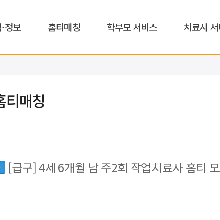
식·정보
홈티매칭
학부모 서비스
치료사 서
홈티매칭
[급구] 4세 6개월 남 주2회 작업치료사 홈티 
동