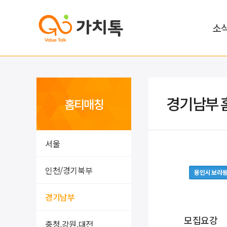
소
경기남부 
홈티매칭
서울
인천/경기북부
용인시 보라
경기남부
모집요강
충청,강원,대전