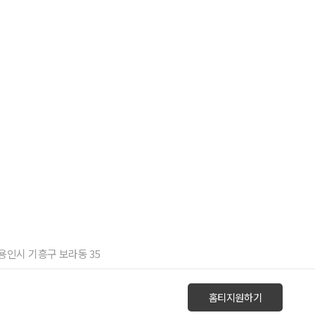
기 용인시 기흥구 보라동 35
홈티지원하기