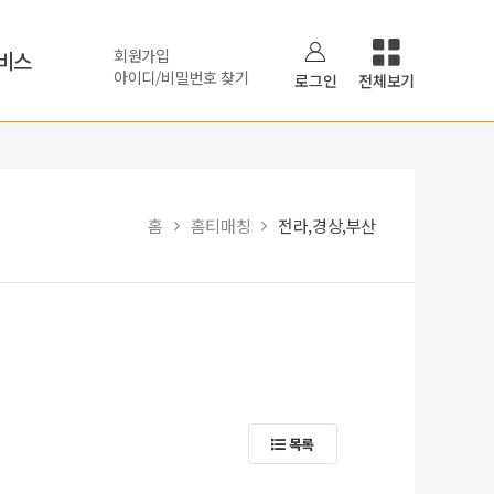
회원가입
비스
아이디/비밀번호 찾기
로그인
전체보기
홈
홈티매칭
전라,경상,부산
목록