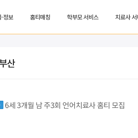
식·정보
홈티매칭
학부모 서비스
치료사 서
,부산
6세 3개월 남 주3회 언어치료사 홈티 모집
동