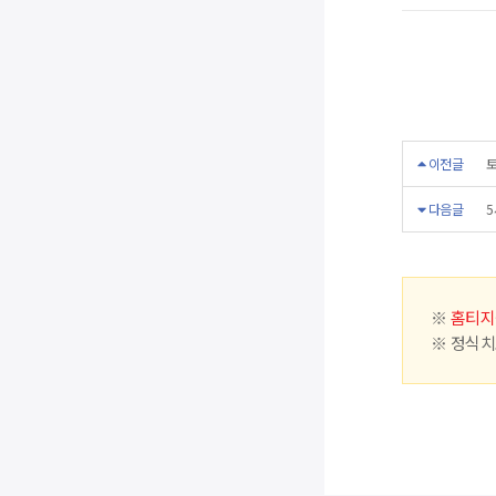
이전글
토
다음글
5
※
홈티지
※ 정식치