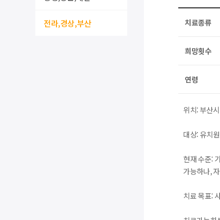
전라,경상,부산
치료종류
희망횟수
연령
위치: 부산
대상: 유치
현재 수준: 
가능하나, 
치료 목표: 