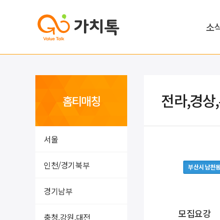
소
전라,경상
홈티매칭
서울
인천/경기북부
부산시 남천
경기남부
모집요강
충청,강원,대전