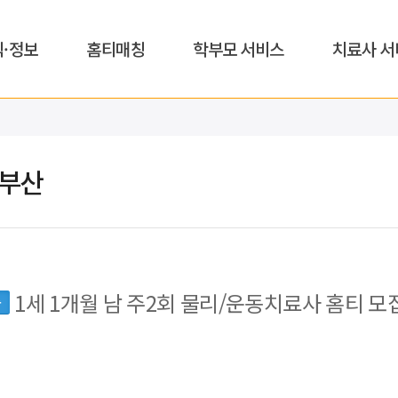
식·정보
홈티매칭
학부모 서비스
치료사 서
,부산
1세 1개월 남 주2회 물리/운동치료사 홈티 모
동