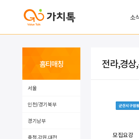
소
전라,경상
홈티매칭
서울
인천/경기북부
군산시 구암
경기남부
모집요강
충청,강원,대전