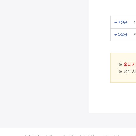
이전글
4
다음글
초
※
홈티지
※ 정식치