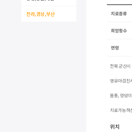
전라,경상,부산
치료종류
희망횟수
연령
전북 군산시
영유아검진시
몸통, 엉덩
치료가능하신
위치