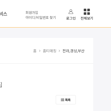
회원가입
비스
아이디/비밀번호 찾기
로그인
전체보기
홈
홈티매칭
전라,경상,부산
집
목록