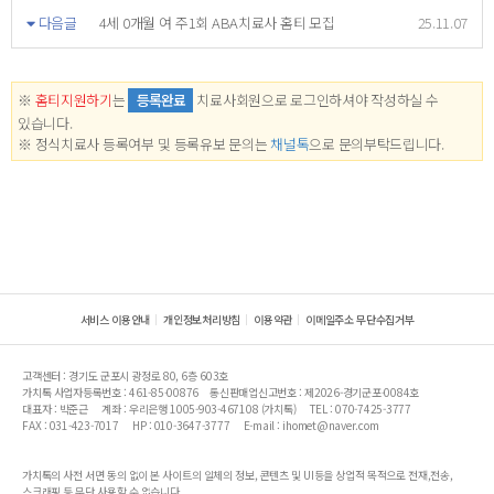
다음글
4세 0개월 여 주1회 ABA치료사 홈티 모집
25.11.07
※
홈티지원하기
는
등록완료
치료사회원으로 로그인하셔야 작성하실 수
있습니다.
※ 정식치료사 등록여부 및 등록유보 문의는
채널톡
으로 문의부탁드립니다.
서비스 이용안내
개인정보처리방침
이용약관
이메일주소 무단수집거부
고객센터 : 경기도 군포시 광정로 80, 6층 603호
가치톡 사업자등록번호 : 461-85-00876
통신판매업신고번호 : 제2026-경기군포-0084호
대표자 : 박준근
계좌 : 우리은행 1005-903-467108 (가치톡)
TEL : 070-7425-3777
FAX : 031-423-7017
HP : 010-3647-3777
E-mail : ihomet@naver.com
가치톡의 사전 서면 동의 없이 본 사이트의 일체의 정보, 콘텐츠 및 UI등을 상업적 목적으로 전재,전송,
스크래핑 등 무단 사용할 수 없습니다