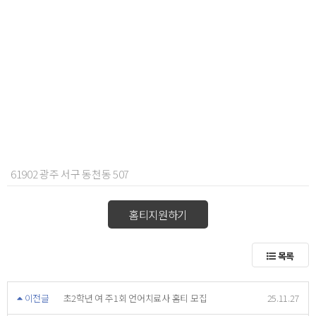
61902 광주 서구 동천동 507
홈티지원하기
목록
이전글
초2학년 여 주1회 언어치료사 홈티 모집
25.11.27