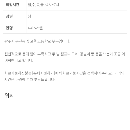
희망시간
월,수,목,금 - 4시~7시
성별
남
연령
4세 5개월
광주시 동천동 빚고을 초등학교 부근입니다.
전반적으로 몸에 힘이 부족하고 두 발 점프나 그네, 공놀이 등 몸을 쓰는게 조금 어
려워한다고 합니다.
치료가능하신분은 [홈티지원하기]에서 치료가능시간을 선택하여 주세요. 그 외의
시간은 아래에 기재 부탁드립니다.
위치