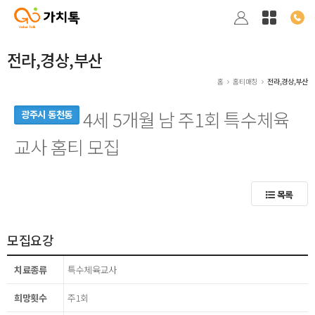
전라,경상,부산
홈
홈티매칭
전라,경상,부산
4세 5개월 남 주1회 특수체육
광주시 동천동
교사 홈티 모집
목록
모집요강
치료종류
특수체육교사
희망횟수
주1회