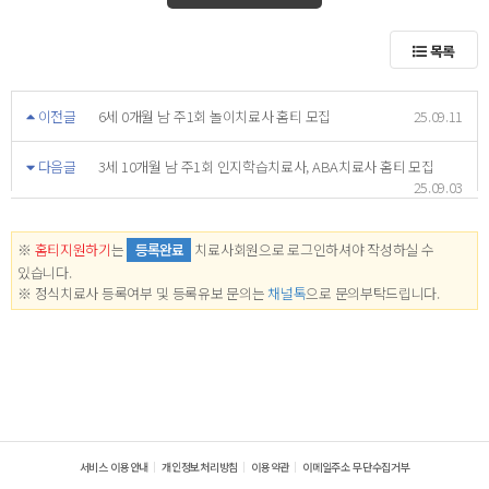
목록
이전글
6세 0개월 남 주1회 놀이치료사 홈티 모집
25.09.11
다음글
3세 10개월 남 주1회 인지학습치료사, ABA치료사 홈티 모집
25.09.03
※
홈티지원하기
는
등록완료
치료사회원으로 로그인하셔야 작성하실 수
있습니다.
※ 정식치료사 등록여부 및 등록유보 문의는
채널톡
으로 문의부탁드립니다.
서비스 이용안내
개인정보처리방침
이용약관
이메일주소 무단수집거부