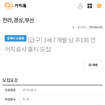
전라,경상,부산
홈
홈티매칭
전라,경상,부산
[급구] 3세 7개월 남 주1회 언
김해시 신문동
어치료사 홈티 모집
목록
모집요강
치료종류
언어치료사
희망횟수
주1회