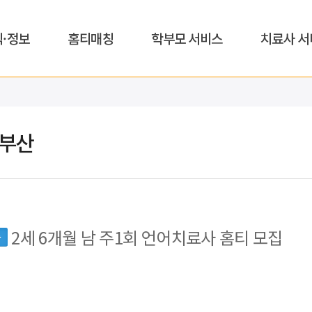
식·정보
홈티매칭
학부모 서비스
치료사 서
,부산
2세 6개월 남 주1회 언어치료사 홈티 모집
동