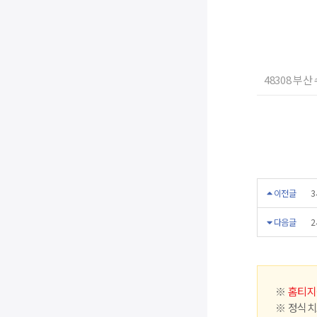
48308 부산
이전글
3
다음글
2
※
홈티지
※ 정식치