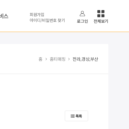
회원가입
비스
아이디/비밀번호 찾기
로그인
전체보기
홈
홈티매칭
전라,경상,부산
목록