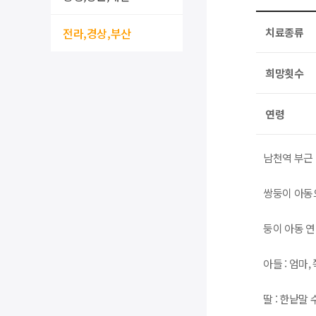
전라,경상,부산
치료종류
희망횟수
연령
남천역 부근
쌍둥이 아동
둥이 아동 
아들 : 엄마,
딸 : 한낱말