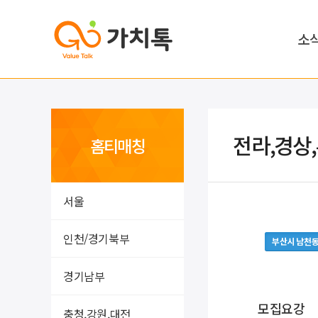
소
전라,경상
홈티매칭
서울
인천/경기북부
부산시 남천
경기남부
모집요강
충청,강원,대전