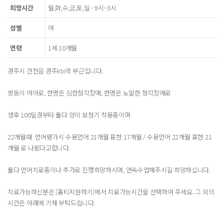
희망시간
월,화,수,금,토,일 - 9시~3시
성별
여
연령
1세 10개월
경주시 건천읍 경주ktx역 부근입니다.
쌍둥이 여아로, 한명은 심한청각장애, 한명은 노말한 청각장애로
생후 100일경부터 둘다 양이 보청기 착용중이며
22개월때 언어평가시 수용언어 21개월 표현 17개월 / 수용언어 22개월 표현 21
개월 로 나왔다고합니다.
둘다 언어치료중이나 추가로 진행희망하시며, 연속수업해주시길 희망하십니다.
치료가능하신분은 [홈티지원하기]에서 치료가능시간을 선택하여 주세요. 그 외의
시간은 아래에 기재 부탁드립니다.