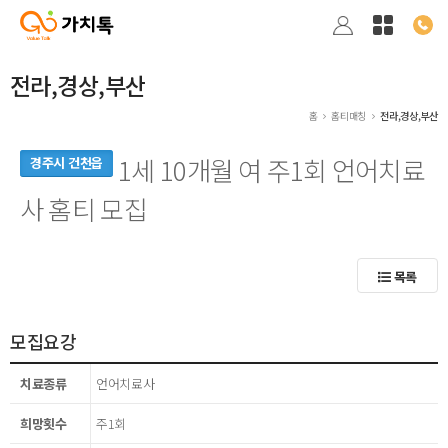
전라,경상,부산
홈
홈티매칭
전라,경상,부산
1세 10개월 여 주1회 언어치료
경주시 건천읍
사 홈티 모집
목록
모집요강
치료종류
언어치료사
희망횟수
주1회