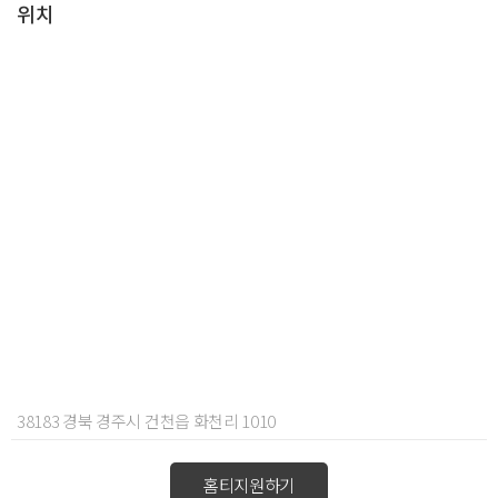
위치
38183 경북 경주시 건천읍 화천리 1010
홈티지원하기