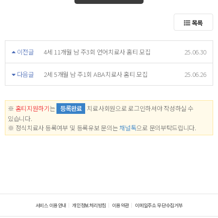
목록
이전글
4세 11개월 남 주3회 언어치료사 홈티 모집
25.06.30
다음글
2세 5개월 남 주1회 ABA치료사 홈티 모집
25.06.26
※
홈티지원하기
는
등록완료
치료사회원으로 로그인하셔야 작성하실 수
있습니다.
※ 정식치료사 등록여부 및 등록유보 문의는
채널톡
으로 문의부탁드립니다.
서비스 이용안내
개인정보처리방침
이용약관
이메일주소 무단수집거부