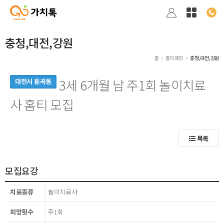
충청,대전,강원
홈
홈티매칭
충청,대전,강원
3세 6개월 남 주1회 놀이치료
대전시 둔곡동
사 홈티 모집
목록
모집요강
치료종류
놀이치료사
희망횟수
주1회