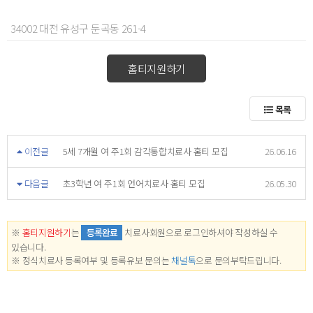
34002 대전 유성구 둔곡동 261-4
홈티지원하기
목록
이전글
5세 7개월 여 주1회 감각통합치료사 홈티 모집
26.06.16
다음글
초3학년 여 주1회 언어치료사 홈티 모집
26.05.30
※
홈티지원하기
는
등록완료
치료사회원으로 로그인하셔야 작성하실 수
있습니다.
※ 정식치료사 등록여부 및 등록유보 문의는
채널톡
으로 문의부탁드립니다.