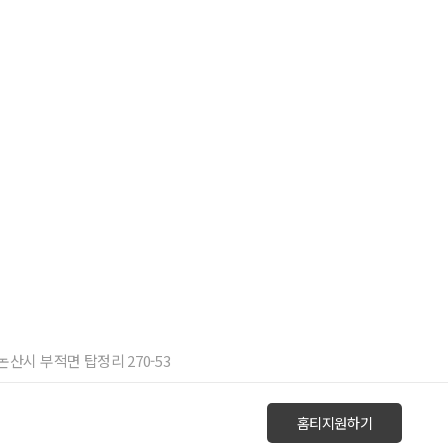
 논산시 부적면 탑정리 270-53
홈티지원하기