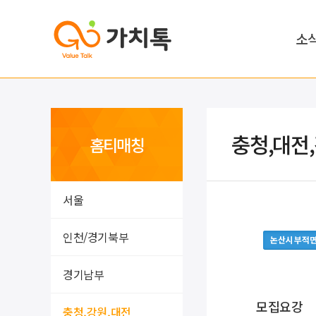
소
충청,대전
홈티매칭
서울
인천/경기북부
논산시 부적
경기남부
모집요강
충청,강원,대전