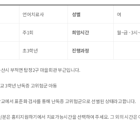
언어치료사
성별
여
주1회
희망시간
월~금 - 3시
초3학년
진행과정
논산시 부적면 탑정2구 마을회관 부근입니다.
학교 3학년 난독증 고위험군 아동
 학교에서 표준화 검사를 통해 난독증 고위험군으로 선별된 상태라고합니다.
분은 홈티지원하기에서 치료가능시간을 선택하여 주세요. 그 외의 시간은 