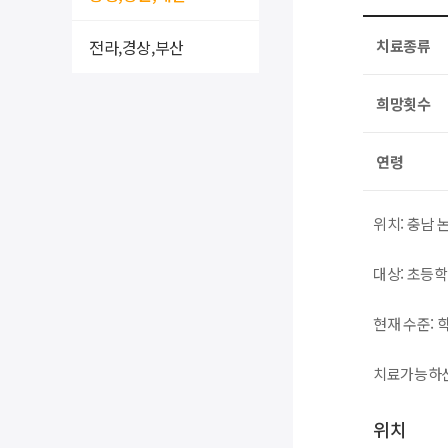
전라,경상,부산
치료종류
희망횟수
연령
위치: 충남 
대상: 초등
현재 수준:
치료가능하신
위치