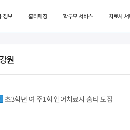
식·정보
홈티매칭
학부모 서비스
치료사 서
,강원
초3학년 여 주1회 언어치료사 홈티 모집
면