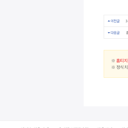
이전글
3
다음글
※
홈티지
※ 정식치