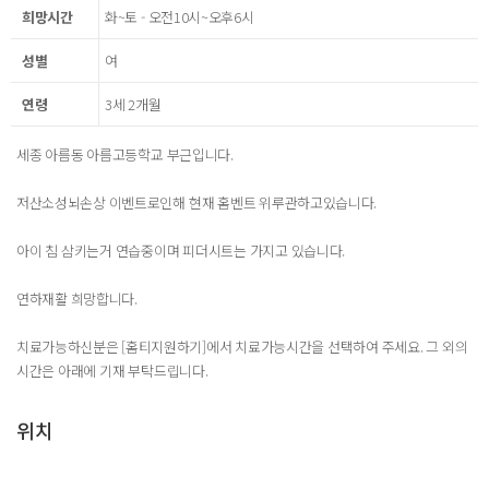
희망시간
화~토 - 오전10시~오후6시
성별
여
연령
3세 2개월
세종 아름동 아름고등학교 부근입니다.
저산소성뇌손상 이벤트로인해 현재 홈벤트 위루관하고있습니다.
아이 침 삼키는거 연습중이며 피더시트는 가지고 있습니다.
연하재활 희망합니다.
치료가능하신분은 [홈티지원하기]에서 치료가능시간을 선택하여 주세요. 그 외의
시간은 아래에 기재 부탁드립니다.
위치