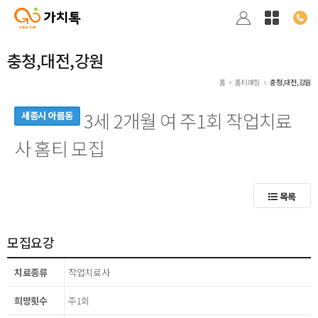
충청,대전,강원
홈
홈티매칭
충청,대전,강원
3세 2개월 여 주1회 작업치료
세종시 아름동
사 홈티 모집
목록
모집요강
치료종류
작업치료사
희망횟수
주1회