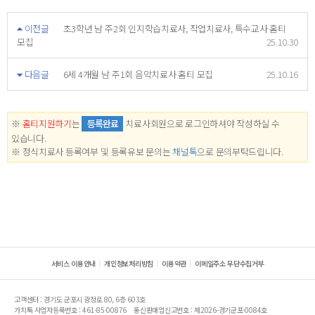
이전글
초3학년 남 주2회 인지학습치료사, 작업치료사, 특수교사 홈티
모집
25.10.30
다음글
6세 4개월 남 주1회 음악치료사 홈티 모집
25.10.16
※
홈티지원하기
는
등록완료
치료사회원으로 로그인하셔야 작성하실 수
있습니다.
※ 정식치료사 등록여부 및 등록유보 문의는
채널톡
으로 문의부탁드립니다.
서비스 이용안내
개인정보처리방침
이용약관
이메일주소 무단수집거부
고객센터 : 경기도 군포시 광정로 80, 6층 603호
가치톡 사업자등록번호 : 461-85-00876
통신판매업신고번호 : 제2026-경기군포-0084호