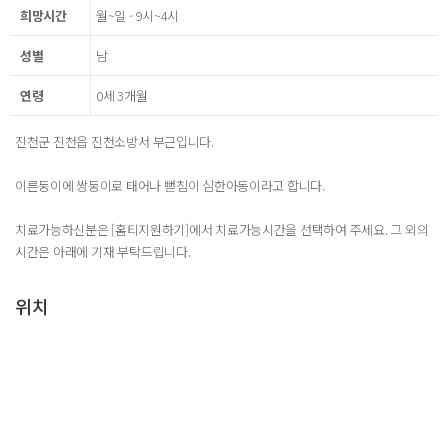
희망시간
월~일 - 9시~4시
성별
남
연령
0세 3개월
진천군 진천읍 진천소방서 부근입니다.
이른둥이에 쌍둥이로 태어나 뻗침이 심한아동이라고 합니다.
치료가능하신분은 [홈티지원하기]에서 치료가능시간을 선택하여 주세요. 그 외의
시간은 아래에 기재 부탁드립니다.
위치