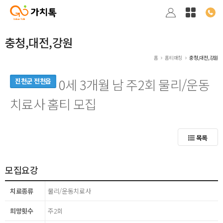
충청,대전,강원
홈
홈티매칭
충청,대전,강원
0세 3개월 남 주2회 물리/운동
진천군 전천읍
치료사 홈티 모집
목록
모집요강
치료종류
물리/운동치료사
희망횟수
주2회