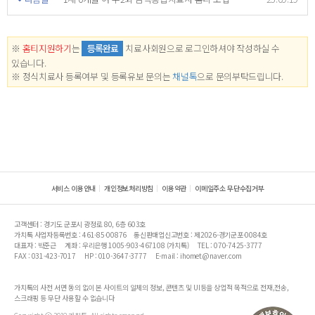
※
홈티지원하기
는
등록완료
치료사회원으로 로그인하셔야 작성하실 수
있습니다.
※ 정식치료사 등록여부 및 등록유보 문의는
채널톡
으로 문의부탁드립니다.
서비스 이용안내
개인정보처리방침
이용약관
이메일주소 무단수집거부
고객센터 : 경기도 군포시 광정로 80, 6층 603호
가치톡 사업자등록번호 : 461-85-00876
통신판매업신고번호 : 제2026-경기군포-0084호
대표자 : 박준근
계좌 : 우리은행 1005-903-467108 (가치톡)
TEL : 070-7425-3777
FAX : 031-423-7017
HP : 010-3647-3777
E-mail : ihomet@naver.com
가치톡의 사전 서면 동의 없이 본 사이트의 일체의 정보, 콘텐츠 및 UI등을 상업적 목적으로 전재,전송,
스크래핑 등 무단 사용할 수 없습니다