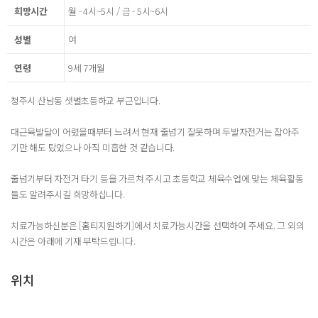
희망시간
월 - 4시~5시 / 금 - 5시~6시
성별
여
연령
9세 7개월
청주시 산남동 샛별초등하교 부근입니다.
대근육발달이 어렸을때부터 느려서 현재 줄넘기 잘못하며 두발자전거는 잡아주
기만 해도 탔었으나 아직 미흡한 것 같습니다.
줄넘기부터 자전거 타기 등을 가르쳐 주시고 초등학교 체육수업에 맞는 체육활동
들도 알려주시길 희망하십니다.
치료가능하신분은 [홈티지원하기]에서 치료가능시간을 선택하여 주세요. 그 외의
시간은 아래에 기재 부탁드립니다.
위치