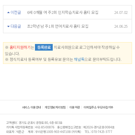
이전글
6세 0개월 여 주2회 인지학습치료사 홈티 모집
24.07.02
다음글
초2학년 남 주1회 언어치료사 홈티 모집
24.06.25
※
홈티지원하기
는
등록완료
치료사회원으로 로그인하셔야 작성하실 수
있습니다.
※ 정식치료사 등록여부 및 등록유보 문의는
채널톡
으로 문의부탁드립니다.
서비스 이용안내
개인정보처리방침
이용약관
이메일주소 무단수집거부
고객센터 : 경기도 군포시 광정로 80, 6층 603호
가치톡 사업자등록번호 : 461-85-00876
통신판매업신고번호 : 제2026-경기군포-0084호
대표자 : 박준근
계좌 : 우리은행 1005-903-467108 (가치톡)
TEL : 070-7425-3777