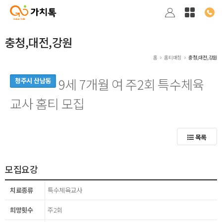
충청,대전,강원
홈
홈티매칭
충청,대전,강원
9세 7개월 여 주2회 특수체육
청주시 산남동
교사 홈티 모집
목록
모집요강
치료종류
특수체육교사
희망횟수
주2회