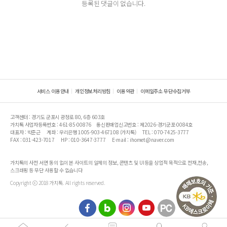
등록된 댓글이 없습니다.
서비스 이용안내
개인정보처리방침
이용약관
이메일주소 무단수집거부
고객센터 : 경기도 군포시 광정로 80, 6층 603호
가치톡 사업자등록번호 : 461-85-00876
통신판매업신고번호 : 제2026-경기군포-0084호
대표자 : 박준근
계좌 : 우리은행 1005-903-467108 (가치톡)
TEL : 070-7425-3777
FAX : 031-423-7017
HP : 010-3647-3777
E-mail : ihomet@naver.com
가치톡의 사전 서면 동의 없이 본 사이트의 일체의 정보, 콘텐츠 및 UI등을 상업적 목적으로 전재,전송,
스크래핑 등 무단 사용할 수 없습니다
Copyright ⓒ 2018 가치톡. All rights reserved.