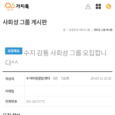
사회성 그룹 게시판
홈
논문참여·사회성그룹
사회성 그룹 게시판
수지 감통 사회성 그룹 모집합니
모집해요
다^^
수지아동발달센터
0건
721회
26-03-11 13:52
작성자
이메일
전화번호
031-262-5772