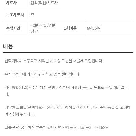
치료사
감각(작업)치료사
보조치료사
무
40분 수업 / 5분
수업시간
1회비용
6만5천원
상담
내용
신학기맞이 초등학교 저학년 사회성 그룹을 새롭게 모집합니다!
수지구청역에 가깝게 위치하고 있는 센터입니다.
감각통합(작업) 선생님께서 진행 예정이며 사회성 증진을 목표로 수업 예정입니
다.
다양한 그룹을 진행해오신 선생님이라 아이들간의 케미, 우선순위 등을 잘 고려하
여 진행해주십니다.
그룹 관련 궁금하신 부분이 있으시면 언제든 센터로 문의 주세요^^