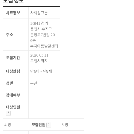
모집 정보
치료정보
사회성그룹
16841 경기
용인시 수지구
주소
문정로7번길 20
6층
수지아동발달센터
2026-03-11 ~
모집기간
모집시까지
대상연령
만6세 ~ 만8세
성별
무관
장애여부
대상인원
4 명
모집인원
3 명