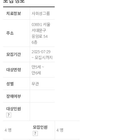
모집 정보
치료정보
사회성그룹
03691 서울
서대문구
주소
응암로 54
6층
2025-07-29
모집기간
~ 모집시까지
만5세 ~
대상연령
만6세
성별
무관
장애여부
대상인원
모집인원
4 명
4 명