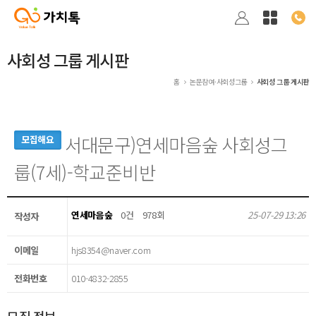
사회성 그룹 게시판
홈
논문참여·사회성그룹
사회성 그룹 게시판
서대문구)연세마음숲 사회성그
모집해요
룹(7세)-학교준비반
연세마음숲
0건
978회
25-07-29 13:26
작성자
이메일
hjs8354@naver.com
전화번호
010-4832-2855