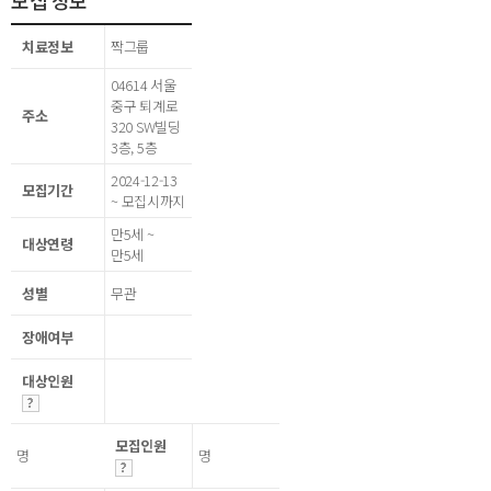
모집 정보
치료정보
짝그룹
04614 서울
중구 퇴계로
주소
320 SW빌딩
3층, 5층
2024-12-13
모집기간
~ 모집시까지
만5세 ~
대상연령
만5세
성별
무관
장애여부
대상인원
모집인원
명
명