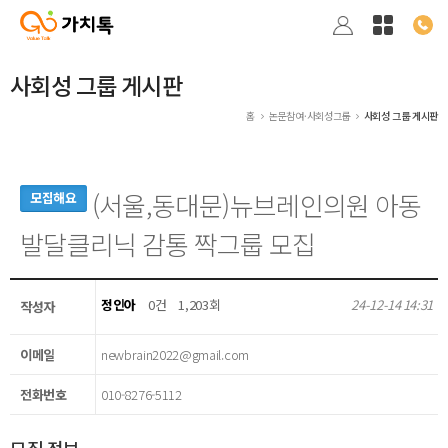
사회성 그룹 게시판
홈
논문참여·사회성그룹
사회성 그룹 게시판
(서울,동대문)뉴브레인의원 아동
모집해요
발달클리닉 감통 짝그룹 모집
정인아
0건
1,203회
24-12-14 14:31
작성자
이메일
newbrain2022@gmail.com
전화번호
010-8276-5112