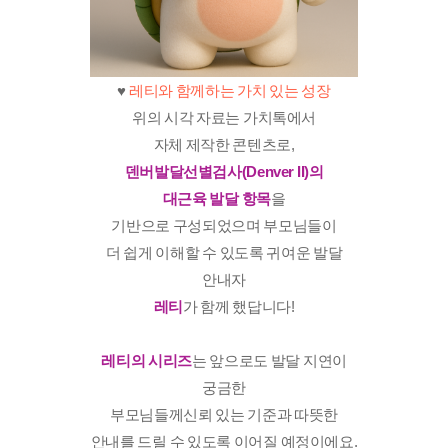
♥️
​레티와 함께하는 가치 있는 성장
위의 시각 자료는 가치톡에서
자체 제작한 콘텐츠로,
덴버발달선별검사(Denver II)의
대근육 발달 항목
을
기반으로 구성되었으며 부모님들이
더 쉽게 이해할 수 있도록 귀여운 발달
안내자
레티
가 함께 했답니다!
레티의 시리즈
는 앞으로도 발달 지연이
궁금한
부모님들께신뢰 있는 기준과 따뜻한
안내를 드릴 수 있도록 이어질 예정이에요.