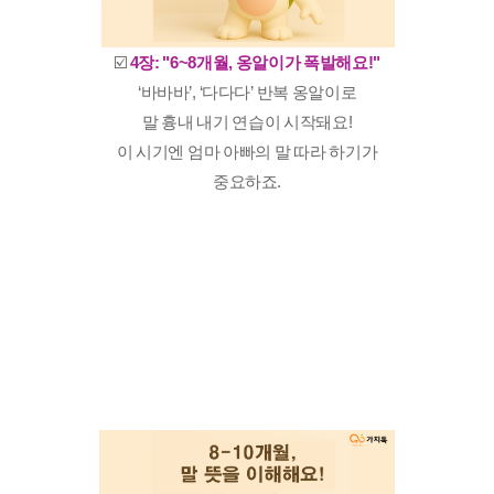
☑️
4장: "6~8개월, 옹알이가 폭발해요!"
‘바바바’, ‘다다다’ 반복 옹알이로
말 흉내 내기 연습이 시작돼요!
이 시기엔 엄마 아빠의 말 따라 하기가
중요하죠.