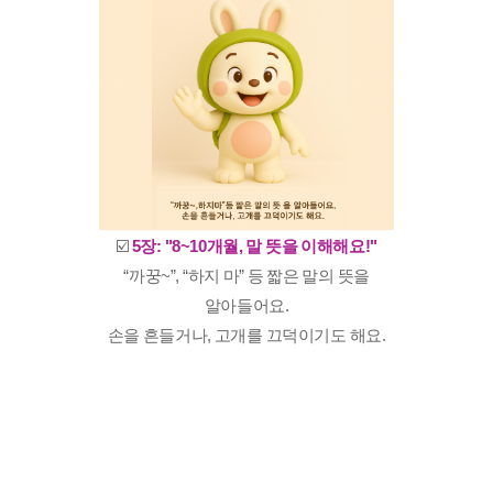
☑️
5장: "8~10개월, 말 뜻을 이해해요!"
“까꿍~”, “하지 마” 등 짧은 말의 뜻을
알아들어요.
손을 흔들거나, 고개를 끄덕이기도 해요.