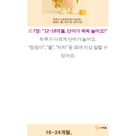
☑️
7장: "12~18개월, 단어가 쑥쑥 늘어요!"
하루가 다르게 단어가 늘어요.
“멍멍이”, “물”, “자자” 등 10개 이상 말할 수
있어요.