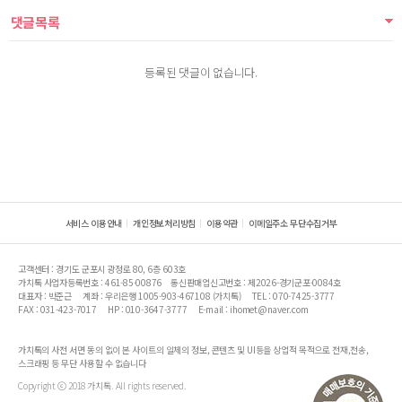
댓글목록
등록된 댓글이 없습니다.
서비스 이용안내
개인정보처리방침
이용약관
이메일주소 무단수집거부
고객센터 : 경기도 군포시 광정로 80, 6층 603호
가치톡 사업자등록번호 : 461-85-00876
통신판매업신고번호 : 제2026-경기군포-0084호
대표자 : 박준근
계좌 : 우리은행 1005-903-467108 (가치톡)
TEL : 070-7425-3777
FAX : 031-423-7017
HP : 010-3647-3777
E-mail : ihomet@naver.com
가치톡의 사전 서면 동의 없이 본 사이트의 일체의 정보, 콘텐츠 및 UI등을 상업적 목적으로 전재,전송,
스크래핑 등 무단 사용할 수 없습니다
Copyright ⓒ 2018 가치톡. All rights reserved.