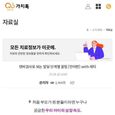
자료실
홈
소식/정보
자료실
덴버검사로 보는 발달 단계별 꿀팁 [언어편] with 레티
25-04-16 14:40
관리자
2,464회
0건
본문
♦️
처음 부모가 된 분들이라면 누구나
궁금한
우리 아이의 성장 속도.