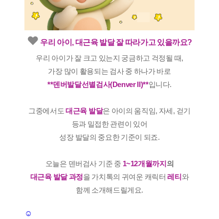
❤️
우리 아이, 대근육 발달 잘 따라가고 있을까요?
우리 아이가 잘 크고 있는지 궁금하고 걱정될 때,
가장 많이 활용되는 검사 중 하나가 바로
**덴버발달선별검사(Denver II)**
입니다.
그중에서도
대근육 발달
은 아이의 움직임, 자세, 걷기
등과 밀접한 관련이 있어
성장 발달의 중요한 기준이 되죠.
오늘은 덴버검사 기준 중
1~12개월까지
의
대근육 발달 과정
을 가치톡의 귀여운 캐릭터
레티
와
함께 소개해드릴게요.
☺️