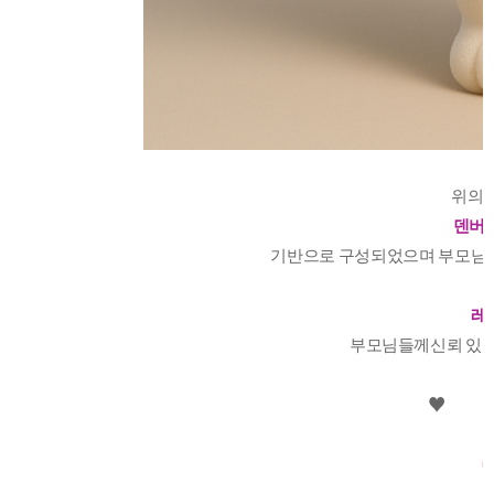
위의 
덴버발
기반으로 구성되었으며 부모님들
레
부모님들께신뢰 있는 
♥️