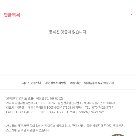
댓글목록
등록된 댓글이 없습니다.
서비스 이용안내
개인정보처리방침
이용약관
이메일주소 무단수집거부
고객센터 : 경기도 군포시 광정로 80, 6층 603호
가치톡 사업자등록번호 : 461-85-00876
통신판매업신고번호 : 제2026-경기군포-0084호
대표자 : 박준근
계좌 : 우리은행 1005-903-467108 (가치톡)
TEL : 070-7425-3777
FAX : 031-423-7017
HP : 010-3647-3777
E-mail : ihomet@naver.com
가치톡의 사전 서면 동의 없이 본 사이트의 일체의 정보, 콘텐츠 및 UI등을 상업적 목적으로 전재,전송,
스크래핑 등 무단 사용할 수 없습니다