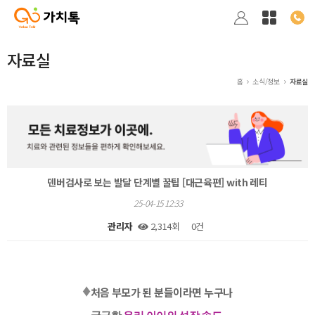
자료실
홈
소식/정보
자료실
덴버검사로 보는 발달 단계별 꿀팁 [대근육편] with 레티
25-04-15 12:33
관리자
2,314회
0건
본문
♦️
처음 부모가 된 분들이라면 누구나