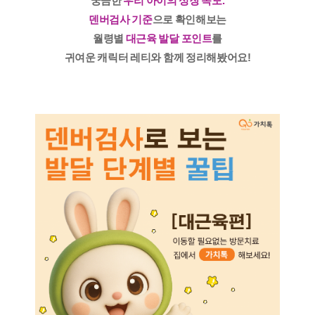
궁금한
우리 아이의 성장 속도.
덴버검사 기준
으로 확인해보는
월령별
대근육 발달 포인트
를
귀여운 캐릭터 레티와 함께 정리해봤어요!