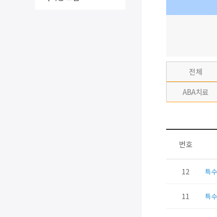
전체
ABA치료
번호
12
특
11
특