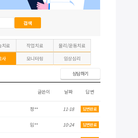
습치료
작업치료
물리/운동치료
교사
모니터링
임상심리
상담하기
글쓴이
날짜
답변
정**
11-18
답변완료
임**
10-24
답변완료