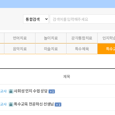
언어치료
놀이치료
감각통합치료
인지학
음악치료
미술치료
특수체육
특수
제목
사회성 인지 수업 상담
수교사
+ 1
특수교육 전공하신 선생님
수교사
+ 1