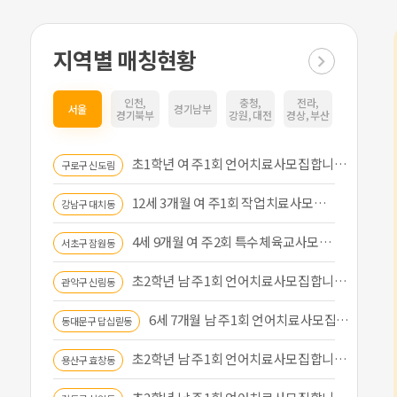
지역별 매칭현황
인천,
충청,
전라,
서울
경기남부
경기북부
강원, 대전
경상, 부산
부모교육 대상자 모집
진행마감
초1학년 여 주1회 언어치료사모집합니…
발달 운동 평가 및 맞춤 운동 앱 사…
구로구 신도림
진행마감
12세 3개월 여 주1회 작업치료사모…
[이화여대] 무발화 자폐범주성장애 학…
강남구 대치동
진행마감
4세 9개월 여 주2회 특수체육교사모…
[실습대상자 구합니다] 학습에 어려움…
서초구 잠원동
진행마감
초2학년 남 주1회 언어치료사모집합니…
만5-6세 또래에 비해 발음이 부정확…
관악구 신림동
진행마감
6세 7개월 남 주1회 언어치료사모집…
개인적 경험 이야기 수집에 참여할 만…
동대문구 답십릳동
진행마감
초2학년 남 주1회 언어치료사모집합니…
[이화여대] 초 3-6학년 자폐아동을…
용산구 효창동
진행마감