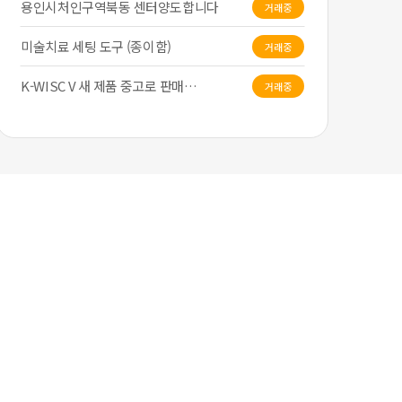
용인시처인구역북동 센터양도합니다
거래중
미술치료 세팅 도구 (종이함)
거래중
K-WISC V 새 제품 중고로 판매…
거래중