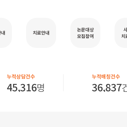
논문대상
안내
치료안내
모집참여
치
누적상담건수
누적매칭건수
45,316
36,837
명