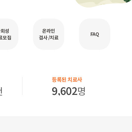
사회성
온라인
FAQ
료모집
검사 /치료
등록된 치료사
9,602
건
명