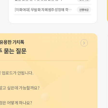
[이화여대] 무발화 자폐범주성장애 학…
진행마감
[실습대상자 구합니다] 학습에 어려움…
진행마감
만5-6세 또래에 비해 발음이 부정확…
진행마감
유용한 가치톡
개인적 경험 이야기 수집에 참여할 만…
진행마감
주 묻는 질문
[이화여대] 초 3-6학년 자폐아동을…
진행마감
[이화여대] 초등 2~5학년 자폐스펙…
진행마감
일 업로드가 안됩니다.
[이화여대] 초등 1~3학년 아동 연…
진행중
초등1-2학년 ADHD 아동 논문 대…
진행마감
알고 싶은데 가능할까요?
[종료]신경발달장애(자폐스펙트럼장애,…
진행마감
정은 어떻게 하나요?
2019-2021년생 언어발달지연 아…
진행마감