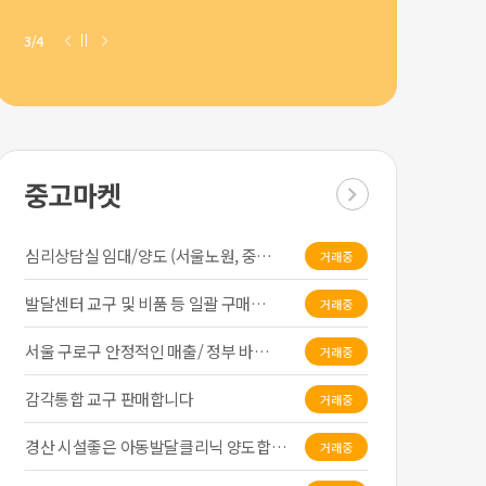
3/4
중고마켓
심리상담실 임대/양도 (서울노원, 중…
거래중
발달센터 교구 및 비품 등 일괄 구매…
거래중
서울 구로구 안정적인 매출/ 정부 바…
거래중
감각통합 교구 판매합니다
거래중
경산 시설좋은 아동발달클리닉 양도합니…
거래중