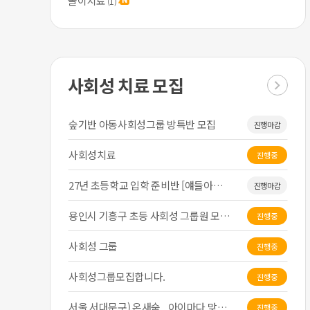
놀이치료
서대문구 온새숨) ABA기반 짝치료 …
(1)
진행중
시흥 모집해요~놀이치료 1:1
진행중
무료 방학특강 사회성수업(미술)+설문…
진행중
사회성 치료 모집
사회성 그룹치료 대상 모집
진행중
숲기반 아동사회성그룹 방특반 모집
진행마감
사회성치료
진행중
27년 초등학교 입학 준비반 [얘들아…
진행마감
용인시 기흥구 초등 사회성 그룹원 모…
진행중
사회성 그룹
진행중
사회성그룹모집합니다.
진행중
[육아]말느린아이 집에서 할 수 있는 언어촉진법/자극법/언어치료법/놀이법/상호작용방법l민주선생님l…
서울 서대문구) 온새숨_ 아이마다 맞…
진행중