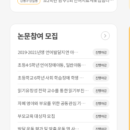
초2학년 남 주1회 언어치료사모집합니…
[이화여대] 초등 2~5학년 자폐스펙…
강동구 상일동
진행마감
[이화여대] 초등 1~3학년 아동 연…
진행중
초등1-2학년 ADHD 아동 논문 대…
진행마감
논문참여 모집
[종료]신경발달장애(자폐스펙트럼장애,…
진행마감
2019-2021년생 언어발달지연 아…
진행마감
초등4-5학년 언어장애아동, 일반아동…
진행마감
초등학교 6학년 사회 학습장애 학생 …
진행마감
읽기유창성 전략 교수를 통한 읽기부진…
진행마감
자폐 영아와 부모를 위한 공동관심 기…
진행마감
부모교육 대상자 모집
진행마감
연령별 언어 발달, 부모님이 꼭 알아야 할 체크 리스트…
[학부모 이용 가이드] 홈티 신청방법…
발달 운동 평가 및 맞춤 운동 앱 사…
진행마감