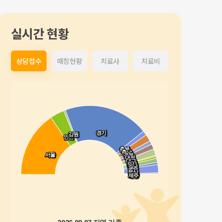
실시간 현황
상담접수
매칭현황
치료사
치료비
경기
경기
강원
강원
인천
인천
충북
충북
충남
충남
서울
서울
경북
경북
대전
대전
대구
대구
전북
전북
울산
울산
경남
경남
광주
광주
부산
부산
전남
전남
제주
제주