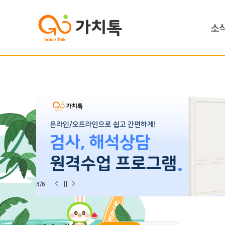
소
3/6