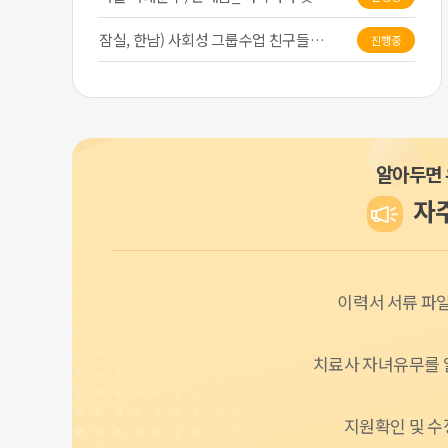
잠실, 한남) 사회성 그룹수업 친구들…
진행중
(서울강남) 사회성-언어 그룹 모집
진행중
[성동구, 중구, 동대문구] 27년 …
진행중
알아두면 
아이웰 아동발달센터 사회성그룹 모집합…
진행중
자
뉴브레인아동발달센터 사회성그룹 모집합…
진행마감
서대문구 온새숨) ABA기반 짝치료 …
진행중
이력서 서류 파
시흥 모집해요~놀이치료 1:1
진행중
무료 방학특강 사회성수업(미술)+설문…
진행중
치료사 자녀유무를 
사회성 그룹치료 대상 모집
진행중
지원확인 및 수
숲기반 아동사회성그룹 방특반 모집
진행마감