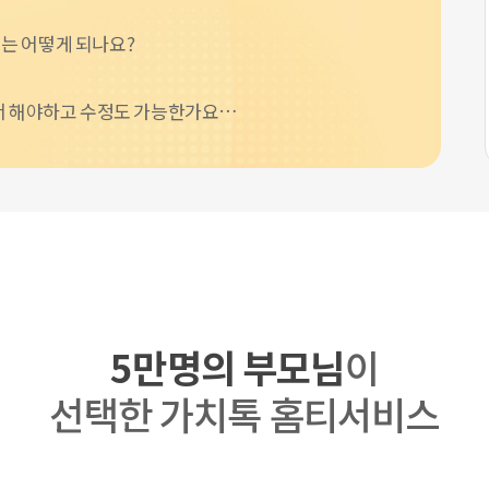
초등4-5학년 언어장애아동, 일반아동…
진행마감
는 어떻게 되나요?
초등학교 6학년 사회 학습장애 학생 …
진행마감
서 해야하고 수정도 가능한가요…
읽기유창성 전략 교수를 통한 읽기부진…
진행마감
자폐 영아와 부모를 위한 공동관심 기…
진행마감
5만명의 부모님
이
선택한 가치톡 홈티서비스