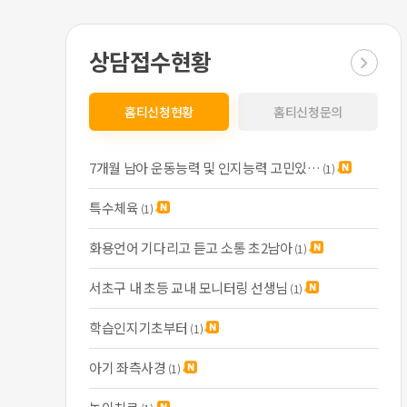
상담접수현황
홈티신청현황
홈티신청문의
사회성그룹모집합니다.
진행중
7개월 남아 운동능력 및 인지능력 고민있…
서울 서대문구) 온새숨_ 아이마다 맞…
(1)
진행중
특수체육
잠실, 한남) 사회성 그룹수업 친구들…
(1)
진행중
화용언어 기다리고 듣고 소통 초2남아
(서울강남) 사회성-언어 그룹 모집
(1)
진행중
서초구 내 초등 교내 모니터링 선생님
[성동구, 중구, 동대문구] 27년 …
(1)
진행중
학습인지기초부터
(1)
아이웰 아동발달센터 사회성그룹 모집합…
진행중
아기 좌측사경
(1)
뉴브레인아동발달센터 사회성그룹 모집합…
진행마감