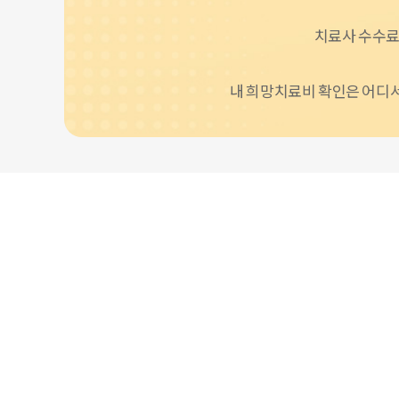
사회성치료
진행중
치료사 수수료
27년 초등학교 입학 준비반 [얘들아…
진행마감
내 희망치료비 확인은 어디
용인시 기흥구 초등 사회성 그룹원 모…
진행중
사회성 그룹
진행중