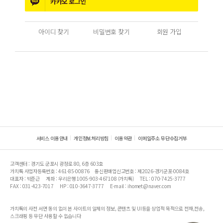
카카오
로그인
아이디 찾기
비밀번호 찾기
회원 가입
서비스 이용안내
개인정보처리방침
이용약관
이메일주소 무단수집거부
고객센터 : 경기도 군포시 광정로 80, 6층 603호
가치톡 사업자등록번호 : 461-85-00876
통신판매업신고번호 : 제2026-경기군포-0084호
대표자 : 박준근
계좌 : 우리은행 1005-903-467108 (가치톡)
TEL : 070-7425-3777
FAX : 031-423-7017
HP : 010-3647-3777
E-mail : ihomet@naver.com
가치톡의 사전 서면 동의 없이 본 사이트의 일체의 정보, 콘텐츠 및 UI등을 상업적 목적으로 전재,전송,
스크래핑 등 무단 사용할 수 없습니다