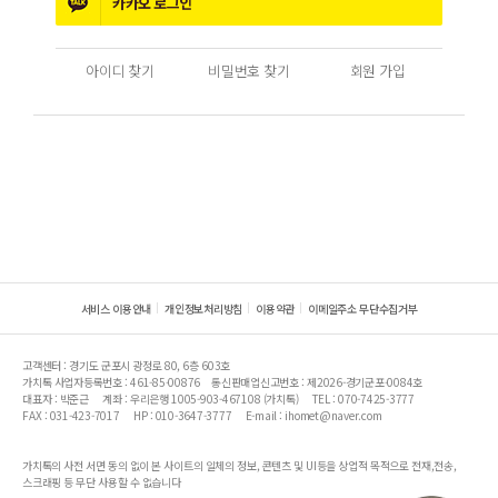
카카오
로그인
아이디 찾기
비밀번호 찾기
회원 가입
서비스 이용안내
개인정보처리방침
이용약관
이메일주소 무단수집거부
고객센터 : 경기도 군포시 광정로 80, 6층 603호
가치톡 사업자등록번호 : 461-85-00876
통신판매업신고번호 : 제2026-경기군포-0084호
대표자 : 박준근
계좌 : 우리은행 1005-903-467108 (가치톡)
TEL : 070-7425-3777
FAX : 031-423-7017
HP : 010-3647-3777
E-mail : ihomet@naver.com
가치톡의 사전 서면 동의 없이 본 사이트의 일체의 정보, 콘텐츠 및 UI등을 상업적 목적으로 전재,전송,
스크래핑 등 무단 사용할 수 없습니다