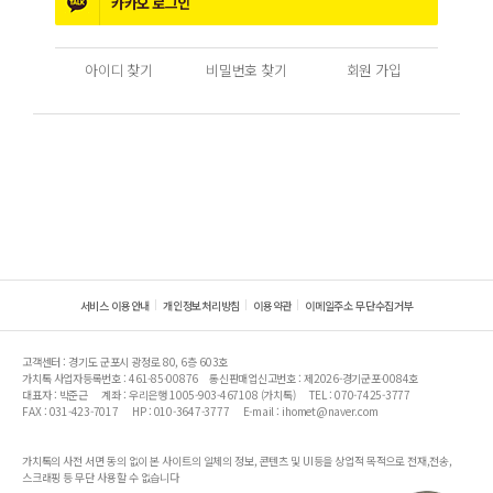
카카오
로그인
아이디 찾기
비밀번호 찾기
회원 가입
서비스 이용안내
개인정보처리방침
이용약관
이메일주소 무단수집거부
고객센터 : 경기도 군포시 광정로 80, 6층 603호
가치톡 사업자등록번호 : 461-85-00876
통신판매업신고번호 : 제2026-경기군포-0084호
대표자 : 박준근
계좌 : 우리은행 1005-903-467108 (가치톡)
TEL : 070-7425-3777
FAX : 031-423-7017
HP : 010-3647-3777
E-mail : ihomet@naver.com
가치톡의 사전 서면 동의 없이 본 사이트의 일체의 정보, 콘텐츠 및 UI등을 상업적 목적으로 전재,전송,
스크래핑 등 무단 사용할 수 없습니다