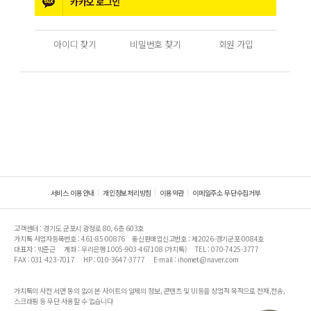
카카오
로그인
아이디 찾기
비밀번호 찾기
회원 가입
서비스 이용안내
개인정보처리방침
이용약관
이메일주소 무단수집거부
고객센터 : 경기도 군포시 광정로 80, 6층 603호
가치톡 사업자등록번호 : 461-85-00876
통신판매업신고번호 : 제2026-경기군포-0084호
대표자 : 박준근
계좌 : 우리은행 1005-903-467108 (가치톡)
TEL : 070-7425-3777
FAX : 031-423-7017
HP : 010-3647-3777
E-mail : ihomet@naver.com
가치톡의 사전 서면 동의 없이 본 사이트의 일체의 정보, 콘텐츠 및 UI등을 상업적 목적으로 전재,전송,
스크래핑 등 무단 사용할 수 없습니다