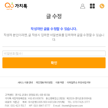
글 수정
작성자만 글을 수정할 수 있습니다.
작성자 본인이라면, 글 작성시 입력한 비밀번호를 입력하여 글을 수정할 수 있습니
다.
서비스 이용안내
개인정보처리방침
이용약관
이메일주소 무단수집거부
고객센터 : 경기도 군포시 광정로 80, 6층 603호
가치톡 사업자등록번호 : 461-85-00876
통신판매업신고번호 : 제2026-경기군포-0084호
대표자 : 박준근
계좌 : 우리은행 1005-903-467108 (가치톡)
TEL : 070-7425-3777
FAX : 031-423-7017
HP : 010-3647-3777
E-mail : ihomet@naver.com