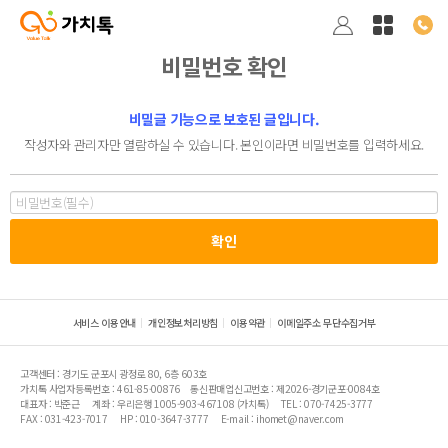
비밀번호 확인
비밀글 기능으로 보호된 글입니다.
작성자와 관리자만 열람하실 수 있습니다. 본인이라면 비밀번호를 입력하세요.
서비스 이용안내
개인정보처리방침
이용약관
이메일주소 무단수집거부
고객센터 : 경기도 군포시 광정로 80, 6층 603호
가치톡 사업자등록번호 : 461-85-00876
통신판매업신고번호 : 제2026-경기군포-0084호
대표자 : 박준근
계좌 : 우리은행 1005-903-467108 (가치톡)
TEL : 070-7425-3777
FAX : 031-423-7017
HP : 010-3647-3777
E-mail : ihomet@naver.com