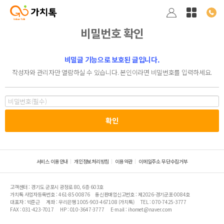
비밀번호 확인
비밀글 기능으로 보호된 글입니다.
작성자와 관리자만 열람하실 수 있습니다. 본인이라면 비밀번호를 입력하세요.
서비스 이용안내
개인정보처리방침
이용약관
이메일주소 무단수집거부
고객센터 : 경기도 군포시 광정로 80, 6층 603호
가치톡 사업자등록번호 : 461-85-00876
통신판매업신고번호 : 제2026-경기군포-0084호
대표자 : 박준근
계좌 : 우리은행 1005-903-467108 (가치톡)
TEL : 070-7425-3777
FAX : 031-423-7017
HP : 010-3647-3777
E-mail : ihomet@naver.com