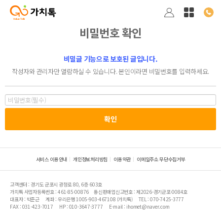
비밀번호 확인
비밀글 기능으로 보호된 글입니다.
작성자와 관리자만 열람하실 수 있습니다. 본인이라면 비밀번호를 입력하세요.
서비스 이용안내
개인정보처리방침
이용약관
이메일주소 무단수집거부
고객센터 : 경기도 군포시 광정로 80, 6층 603호
가치톡 사업자등록번호 : 461-85-00876
통신판매업신고번호 : 제2026-경기군포-0084호
대표자 : 박준근
계좌 : 우리은행 1005-903-467108 (가치톡)
TEL : 070-7425-3777
FAX : 031-423-7017
HP : 010-3647-3777
E-mail : ihomet@naver.com